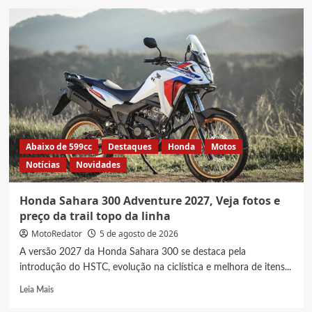
30
Motos
mais
roubadas
e
furtadas
em
SP,
Veja
levantamento
completo
Abaixo de 599cc
Destaques
Honda
Motos
de
Notícias
Novidades
2026
Honda Sahara 300 Adventure 2027, Veja fotos e
preço da trail topo da linha
MotoRedator
5 de agosto de 2026
A versão 2027 da Honda Sahara 300 se destaca pela
introdução do HSTC, evolução na ciclística e melhora de itens...
Read
Leia Mais
more