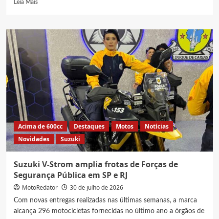
Read
Leia Mais
more
about
Nova
Honda
Tornado
2027
na
cor
Preta
(Black),
Veja
fotos
e
Acima de 600cc
Destaques
Motos
Notícias
preço
Novidades
Suzuki
da
XR300L
Suzuki V-Strom amplia frotas de Forças de
Segurança Pública em SP e RJ
MotoRedator
30 de julho de 2026
Com novas entregas realizadas nas últimas semanas, a marca
alcança 296 motocicletas fornecidas no último ano a órgãos de