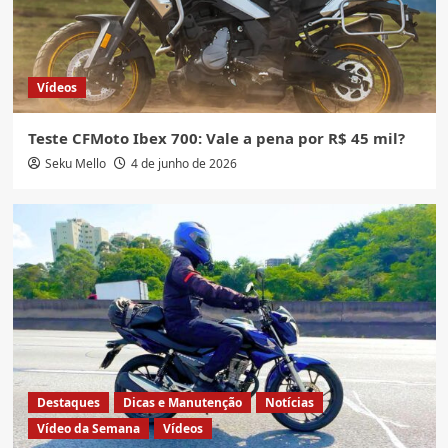
Notícias
Novidades
Honda Sahara 300 Adventure 2027, Veja
fotos e preço da trail topo da linha
3
Vídeos
Acima de 600cc
Destaques
Honda
Motos
Notícias
Novidades
Teste CFMoto Ibex 700: Vale a pena por R$ 45 mil?
Honda X-ADV 2027, Veja preço e ficha
Seku Mello
4 de junho de 2026
técnica
4
Bajaj
Destaques
Motos
Notícias
Novidades
Parceiros
5 Motos Bajaj 0km com o maior custo-
benefício à venda no Brasil
5
Destaques
Dicas e Manutenção
Notícias
Vídeo da Semana
Vídeos