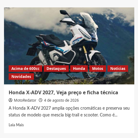
about
Honda
Sahara
300
Adventure
2027,
Veja
fotos
e
preço
da
trail
Acima de 600cc
Destaques
Honda
Motos
Notícias
topo
Novidades
da
linha
Honda X-ADV 2027, Veja preço e ficha técnica
MotoRedator
4 de agosto de 2026
A Honda X-ADV 2027 amplia opções cromáticas e preserva seu
status de modelo que mescla big-trail e scooter. Como é...
Read
Leia Mais
more
about