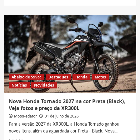
more
about
5
Motos
Bajaj
0km
com
o
maior
custo-
benefício
à
venda
Abaixo de 599cc
Destaques
Honda
Motos
no
Notícias
Novidades
Brasil
Nova Honda Tornado 2027 na cor Preta (Black),
Veja fotos e preço da XR300L
MotoRedator
31 de julho de 2026
Para a versão 2027 da XR300L, a Honda Tornado ganhou
novos itens, além da aguardada cor Preta - Black. Nova...