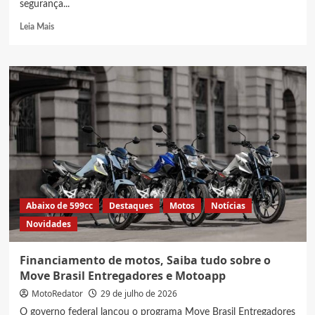
segurança...
Read
Leia Mais
more
about
Suzuki
V-
Strom
amplia
frotas
de
Forças
de
Segurança
Pública
em
Abaixo de 599cc
Destaques
Motos
Notícias
SP
Novidades
e
RJ
Financiamento de motos, Saiba tudo sobre o
Move Brasil Entregadores e Motoapp
MotoRedator
29 de julho de 2026
O governo federal lançou o programa Move Brasil Entregadores