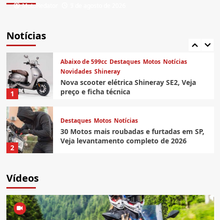
MotoRedator
MotoRedator
7 de agosto de 2026
5 de agosto de 2026
Bajaj
Destaques
Motos
Notícias
Novidades
Parceiros
5 Motos Bajaj 0km com o maior custo-
Notícias
benefício à venda no Brasil
5
Abaixo de 599cc
Destaques
Motos
Notícias
Novidades
Shineray
Nova scooter elétrica Shineray SE2, Veja
preço e ficha técnica
1
Destaques
Motos
Notícias
30 Motos mais roubadas e furtadas em SP,
Veja levantamento completo de 2026
2
Abaixo de 599cc
Destaques
Honda
Motos
Vídeos
Notícias
Novidades
Honda Sahara 300 Adventure 2027, Veja
fotos e preço da trail topo da linha
3