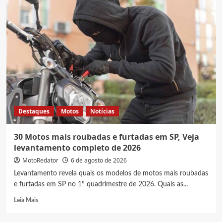
scooter
elétrica
Shineray
SE2,
Veja
preço
e
ficha
técnica
Destaques
Motos
Notícias
30 Motos mais roubadas e furtadas em SP, Veja
levantamento completo de 2026
MotoRedator
6 de agosto de 2026
Levantamento revela quais os modelos de motos mais roubadas
e furtadas em SP no 1º quadrimestre de 2026. Quais as...
Read
Leia Mais
more
about