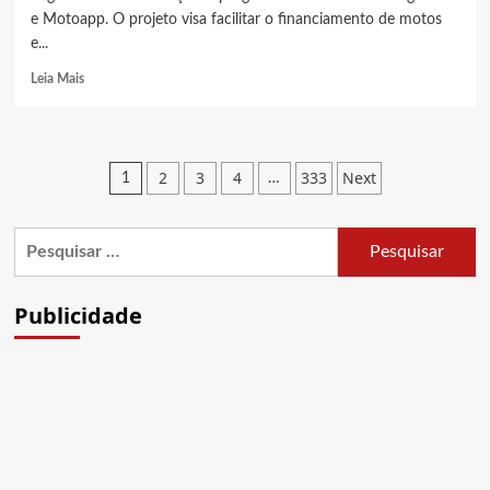
e Motoapp. O projeto visa facilitar o financiamento de motos
e...
Read
Leia Mais
more
about
Financiamento
de
Paginação
2
3
4
333
Next
1
…
motos,
de
Saiba
tudo
posts
Pesquisar
sobre
o
por:
Move
Brasil
Publicidade
Entregadores
e
Motoapp