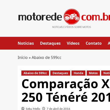
Skip
to
content
Notícias
Destaques
Vídeos
Contato
Início
»
Abaixo de 599cc
Abaixo de 599cc
Destaques
Honda
Motos
Notí
Comparação X
250 Ténéré 20
Seku Mello
7 de abril de 2016