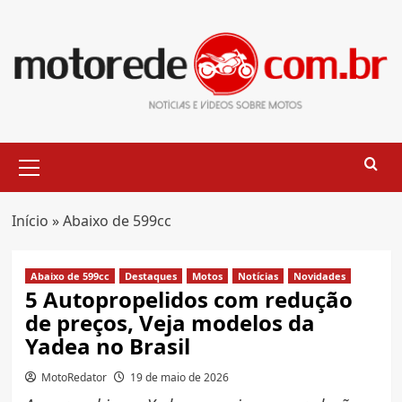
Skip
to
content
Primary
Menu
Início
»
Abaixo de 599cc
Abaixo de 599cc
Destaques
Motos
Notícias
Novidades
5 Autopropelidos com redução
de preços, Veja modelos da
Yadea no Brasil
MotoRedator
19 de maio de 2026