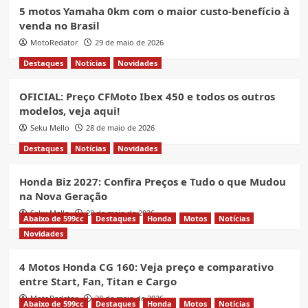
5 motos Yamaha 0km com o maior custo-benefício à
venda no Brasil
MotoRedator
29 de maio de 2026
Destaques
Notícias
Novidades
OFICIAL: Preço CFMoto Ibex 450 e todos os outros
modelos, veja aqui!
Seku Mello
28 de maio de 2026
Destaques
Notícias
Novidades
Honda Biz 2027: Confira Preços e Tudo o que Mudou
na Nova Geração
Seku Mello
28 de maio de 2026
Abaixo de 599cc
Destaques
Honda
Motos
Notícias
Novidades
4 Motos Honda CG 160: Veja preço e comparativo
entre Start, Fan, Titan e Cargo
MotoRedator
28 de maio de 2026
Abaixo de 599cc
Destaques
Honda
Motos
Notícias