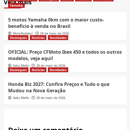
Veja mais
Yamaha
5 motos Yamaha 0km com o maior custo-
benefício à venda no Brasil
MotoRedator
29 de maio de 2026
Destaques
Notícias
Novidades
OFICIAL: Preço CFMoto Ibex 450 e todos os outros
modelos, veja aqui!
Seku Mello
28 de maio de 2026
Destaques
Notícias
Novidades
Honda Biz 2027: Confira Preços e Tudo o que
Mudou na Nova Geração
Seku Mello
28 de maio de 2026
Deixe um comentário