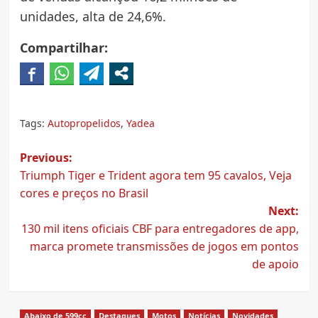
unidades, alta de 24,6%.
Compartilhar:
Tags:
Autopropelidos
,
Yadea
Post
Previous:
Triumph Tiger e Trident agora tem 95 cavalos, Veja
navigation
cores e preços no Brasil
Next:
130 mil itens oficiais CBF para entregadores de app,
marca promete transmissões de jogos em pontos
de apoio
Abaixo de 599cc
Destaques
Motos
Notícias
Novidades