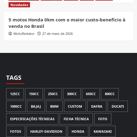
Novidades
5 motos Honda 0km com o maior custo-benefício à
venda no Brasil
MotoRedator
27 de maio de 2026
TAGS
125CC
150CC
250CC
300CC
650CC
800CC
1000CC
BAJAJ
BMW
CUSTOM
DAFRA
DUCATI
ESPECIFICAÇÕES TÉCNICAS
FICHA TÉCNICA
FOTO
FOTOS
HARLEY-DAVIDSON
HONDA
KAWASAKI