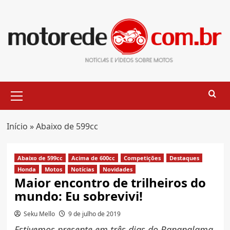
Skip
to
content
Primary
Menu
Início
»
Abaixo de 599cc
Abaixo de 599cc
Acima de 600cc
Competições
Destaques
Honda
Motos
Notícias
Novidades
Maior encontro de trilheiros do
mundo: Eu sobrevivi!
Seku Mello
9 de julho de 2019
Estivemos presente em três dias do Bananalama