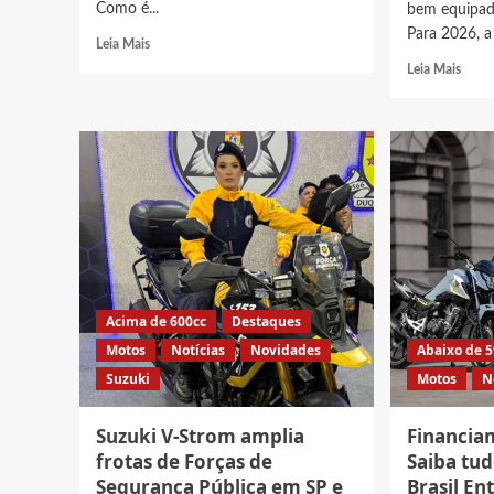
Como é...
bem equipad
Para 2026, a
Read
Leia Mais
more
Read
Leia Mais
about
more
Honda
abou
X-
5
ADV
Moto
2027,
Bajaj
Veja
0km
preço
com
e
o
ficha
maior
técnica
custo
benef
à
Acima de 600cc
Destaques
vend
Motos
Notícias
Novidades
Abaixo de 
no
Suzuki
Motos
N
Brasil
Suzuki V-Strom amplia
Financia
frotas de Forças de
Saiba tu
Segurança Pública em SP e
Brasil En