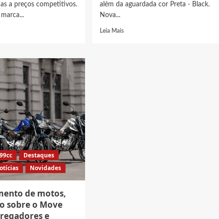
as a preços competitivos.
além da aguardada cor Preta - Black.
 marca...
Nova...
Read
Leia Mais
more
t
about
Nova
s
Honda
Tornado
2027
na
cor
Preta
-
(Black),
ício
Veja
fotos
a
e
599cc
Destaques
preço
otícias
Novidades
da
XR300L
mento de motos,
do sobre o Move
tregadores e