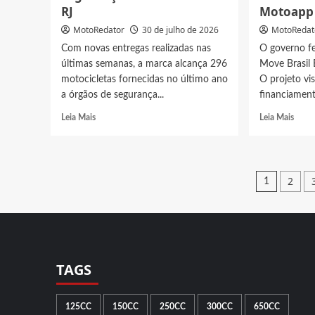
RJ
Motoapp
MotoRedator
30 de julho de 2026
MotoRedat
Com novas entregas realizadas nas
O governo f
últimas semanas, a marca alcança 296
Move Brasil
motocicletas fornecidas no último ano
O projeto vis
a órgãos de segurança...
financiament
Read
Read
Leia Mais
Leia Mais
more
more
about
abou
Suzuki
Finan
V-
de
Pagi
2
1
Strom
motos
de
amplia
Saiba
frotas
tudo
posts
de
sobre
Forças
o
de
Move
Segurança
Brasil
TAGS
Pública
Entre
em
e
SP
Moto
125CC
150CC
250CC
300CC
650CC