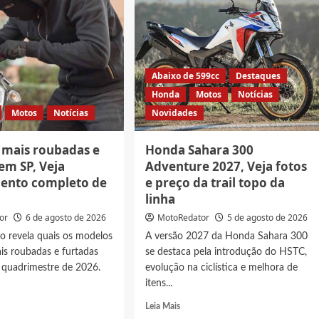
Abaixo de 599cc
Destaques
Honda
Motos
Notícias
Motos
Notícias
Novidades
 mais roubadas e
Honda Sahara 300
em SP, Veja
Adventure 2027, Veja fotos
ento completo de
e preço da trail topo da
linha
or
6 de agosto de 2026
MotoRedator
5 de agosto de 2026
o revela quais os modelos
A versão 2027 da Honda Sahara 300
is roubadas e furtadas
se destaca pela introdução do HSTC,
 quadrimestre de 2026.
evolução na ciclística e melhora de
itens...
Read
Leia Mais
more