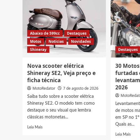
Abaixo de 599cc
Destaques
Motos
Notícias
Novidades
Shineray
Destaques
Nova scooter elétrica
30 Motos
Shineray SE2, Veja preço e
furtadas 
ficha técnica
levantam
2026
MotoRedator
7 de agosto de 2026
MotoRedat
Saiba tudo sobre a scooter elétrica
Shineray SE2. O modelo tem como
Levantament
destaque o seu visual que lembra
de motos ma
clássicas motonetas...
em SP no 1º
Quais as...
Read
Leia Mais
more
Read
Leia Mais
about
more