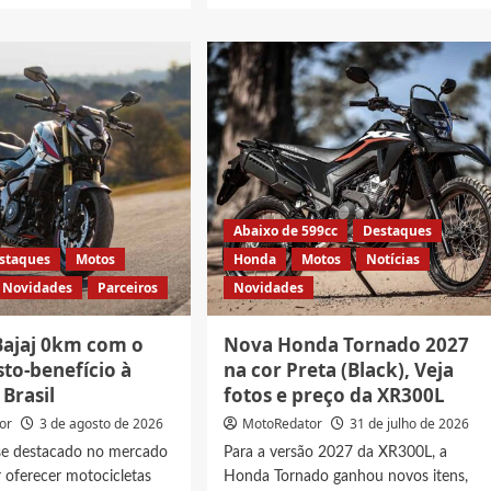
t
about
Honda
s
Sahara
300
adas
Adventure
2027,
das
Veja
fotos
e
preço
tamento
da
Abaixo de 599cc
Destaques
leto
trail
staques
Motos
Honda
Motos
Notícias
topo
Novidades
Parceiros
Novidades
da
linha
Bajaj 0km com o
Nova Honda Tornado 2027
to-benefício à
na cor Preta (Black), Veja
Brasil
fotos e preço da XR300L
or
3 de agosto de 2026
MotoRedator
31 de julho de 2026
 se destacado no mercado
Para a versão 2027 da XR300L, a
r oferecer motocicletas
Honda Tornado ganhou novos itens,