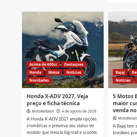
Nova
abou
scooter
30
elétrica
Moto
Shineray
mais
SE2,
roub
Veja
e
preço
furta
e
em
ficha
SP,
técnica
Veja
levan
Acima de 600cc
Destaques
comp
Honda
Motos
Notícias
Bajaj
De
de
Novidades
Notícias
2026
Honda X-ADV 2027, Veja
5 Motos 
preço e ficha técnica
maior cus
venda no 
MotoRedator
4 de agosto de 2026
MotoRedat
A Honda X-ADV 2027 amplia opções
cromáticas e preserva seu status de
A Bajaj tem
modelo que mescla big-trail e scooter.
brasileiro po