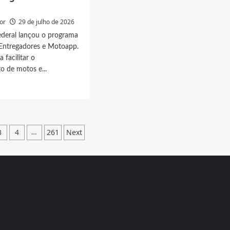
or
29 de julho de 2026
ederal lançou o programa
 Entregadores e Motoapp.
a facilitar o
o de motos e...
t
ciamento
nação
3
4
261
Next
…
,
gadores
app