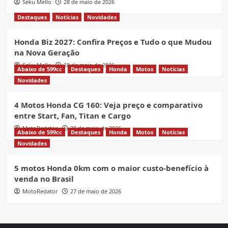
Seku Mello
28 de maio de 2026
Destaques
Notícias
Novidades
Honda Biz 2027: Confira Preços e Tudo o que Mudou
na Nova Geração
Seku Mello
28 de maio de 2026
Abaixo de 599cc
Destaques
Honda
Motos
Notícias
Novidades
4 Motos Honda CG 160: Veja preço e comparativo
entre Start, Fan, Titan e Cargo
MotoRedator
28 de maio de 2026
Abaixo de 599cc
Destaques
Honda
Motos
Notícias
Novidades
5 motos Honda 0km com o maior custo-benefício à
venda no Brasil
MotoRedator
27 de maio de 2026