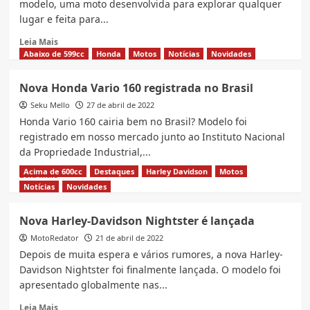
modelo, uma moto desenvolvida para explorar qualquer
mudanças
lugar e feita para...
Read
Leia Mais
more
Abaixo de 599cc
Honda
Motos
Notícias
Novidades
about
Nova
Nova Honda Vario 160 registrada no Brasil
Harley
Seku Mello
Pan
27 de abril de 2022
America
Honda Vario 160 cairia bem no Brasil? Modelo foi
1250
registrado em nosso mercado junto ao Instituto Nacional
chega
da Propriedade Industrial,...
ao
Brasil
Acima de 600cc
Destaques
Harley Davidson
Motos
Read
Leia Mais
more
Notícias
Novidades
about
Nova
Nova Harley-Davidson Nightster é lançada
Honda
MotoRedator
Vario
21 de abril de 2022
160
Depois de muita espera e vários rumores, a nova Harley-
registrada
Davidson Nightster foi finalmente lançada. O modelo foi
no
apresentado globalmente nas...
Brasil
Read
Leia Mais