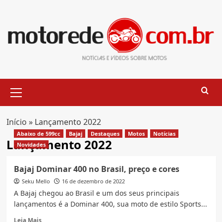
Skip
to
content
Primary
Menu
Início
»
Lançamento 2022
Abaixo de 599cc
Bajaj
Destaques
Motos
Notícias
Lançamento 2022
Novidades
Bajaj Dominar 400 no Brasil, preço e cores
Seku Mello
16 de dezembro de 2022
A Bajaj chegou ao Brasil e um dos seus principais
lançamentos é a Dominar 400, sua moto de estilo Sports...
Read
Leia Mais