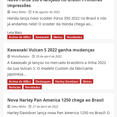
DK160
impressões
no
Brasil:
Seku Mello
8 de agosto de 2022
preço,
Honda lança novo scooter Forza 350 2022 no Brasil e nós
fotos
já andamos nele! O scooter da Honda chega ao...
e
ficha
Read
Leia Mais
técnica
more
Acima de 600cc
Kawasaki
Motos
Novidades
about
Novo
Kawasaki Vulcan S 2022 ganha mudanças
Forza
MotoRedator
350
29 de abril de 2022
é
A Kawasaki já lançou no mercado brasileiro a linha 2022
lançado
da sua Vulcan S. O modelo Custom da fabricante
no
japonesa...
Brasil!
Primeiras
Acima de 600cc
Destaques
Harley Davidson
Motos
Read
Leia Mais
impressões
more
Notícias
Novidades
about
Kawasaki
Nova Harley Pan America 1250 chega ao Brasil
Vulcan
Seku Mello
S
27 de abril de 2022
2022
Harley-Davidson lança nova Pan America 1250 no Brasil! O
ganha