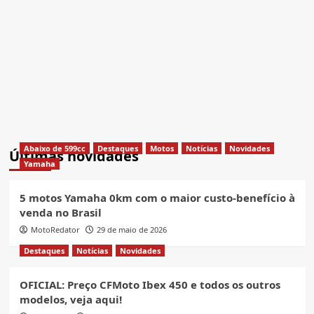
Abaixo de 599cc
Destaques
Motos
Notícias
Novidades
Últimas novidades
Yamaha
5 motos Yamaha 0km com o maior custo-benefício à
venda no Brasil
MotoRedator
29 de maio de 2026
Destaques
Notícias
Novidades
OFICIAL: Preço CFMoto Ibex 450 e todos os outros
modelos, veja aqui!