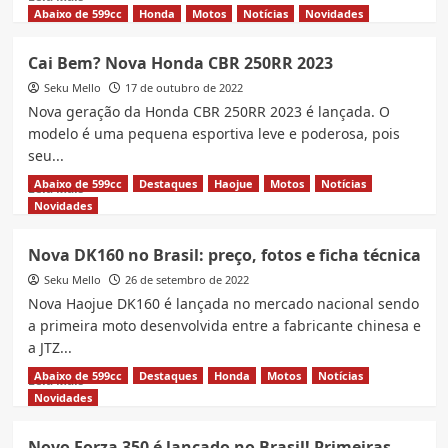
more
Abaixo de 599cc
Honda
Motos
Notícias
Novidades
about
Bajaj
Cai Bem? Nova Honda CBR 250RR 2023
Dominar
Seku Mello
400
17 de outubro de 2022
no
Nova geração da Honda CBR 250RR 2023 é lançada. O
Brasil,
modelo é uma pequena esportiva leve e poderosa, pois
preço
seu...
e
cores
Abaixo de 599cc
Destaques
Haojue
Motos
Notícias
Read
Leia Mais
more
Novidades
about
Cai
Nova DK160 no Brasil: preço, fotos e ficha técnica
Bem?
Seku Mello
Nova
26 de setembro de 2022
Honda
Nova Haojue DK160 é lançada no mercado nacional sendo
CBR
a primeira moto desenvolvida entre a fabricante chinesa e
250RR
a JTZ...
2023
Abaixo de 599cc
Destaques
Honda
Motos
Notícias
Read
Leia Mais
more
Novidades
about
Nova
Novo Forza 350 é lançado no Brasil! Primeiras