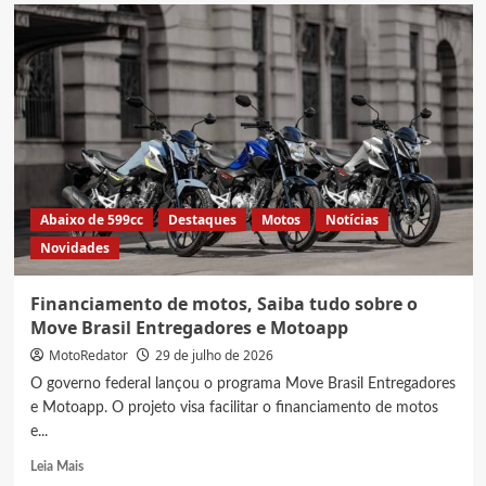
30
Motos
mais
roubadas
e
furtadas
em
SP,
Veja
levantamento
completo
Abaixo de 599cc
Destaques
Motos
Notícias
de
Novidades
2026
Financiamento de motos, Saiba tudo sobre o
Move Brasil Entregadores e Motoapp
MotoRedator
29 de julho de 2026
O governo federal lançou o programa Move Brasil Entregadores
e Motoapp. O projeto visa facilitar o financiamento de motos
e...
Read
Leia Mais
more