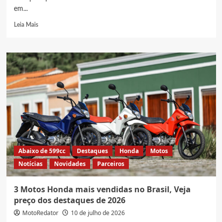
em...
Read
Leia Mais
more
about
Mais
de
1
milhão
de
motos
em
2026,
Veja
números
das
Abaixo de 599cc
Destaques
Honda
Motos
marcas
Notícias
Novidades
Parceiros
da
Abraciclo
3 Motos Honda mais vendidas no Brasil, Veja
preço dos destaques de 2026
MotoRedator
10 de julho de 2026