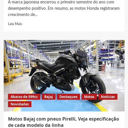
A marca japonesa encerrou o primeiro semestre do ano com
desempenho positivo. Em resumo, as motos Honda registraram
crescimento de...
Read
Leia Mais
more
about
3
Motos
Honda
mais
vendidas
no
Brasil,
Veja
preço
dos
destaques
Abaixo de 599cc
Bajaj
Destaques
Motos
Notícias
de
Novidades
2026
Motos Bajaj com pneus Pirelli, Veja especificação
de cada modelo da linha