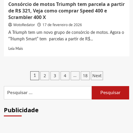
Consórcio de motos Triumph tem parcela a partir
de R$ 321, Veja como comprar Speed 400 e
Scrambler 400 X
MotoRedator
17 de fevereiro de 2026
A Triumph tem um novo grupo de consórcio de motos. Agora o
“Triumph Smart” tem parcelas a partir de R$...
Read
Leia Mais
more
about
Consórcio
de
Paginação
2
3
4
18
Next
1
…
motos
de
Triumph
tem
Pesquisar
posts
parcela
por:
a
partir
Publicidade
de
R$
321,
Veja
como