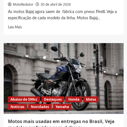
MotoRedator
30 de abril de 2026
As motos Bajaj agora saem de fábrica com pneus Pirelli. Veja a
especificação de cada modelo da linha. Motos Bajaj...
Read
Leia Mais
more
about
Motos
Bajaj
com
pneus
Pirelli,
Veja
especificação
de
cada
modelo
da
Abaixo de 599cc
Destaques
Honda
Motos
linha
Notícias
Novidades
Yamaha
Motos mais usadas em entregas no Brasil, Veja