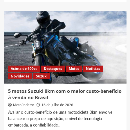
about
Financiamento
de
motos,
Saiba
tudo
sobre
o
Move
Brasil
Entregadores
e
Acima de 600cc
Destaques
Motos
Notícias
Motoapp
Novidades
Suzuki
5 motos Suzuki 0km com o maior custo-benefício
à venda no Brasil
MotoRedator
16 de julho de 2026
Avaliar o custo-benefício de uma motocicleta 0km envolve
balancear o preço de aquisição, o nível de tecnologia
embarcada, a confiabilidade...