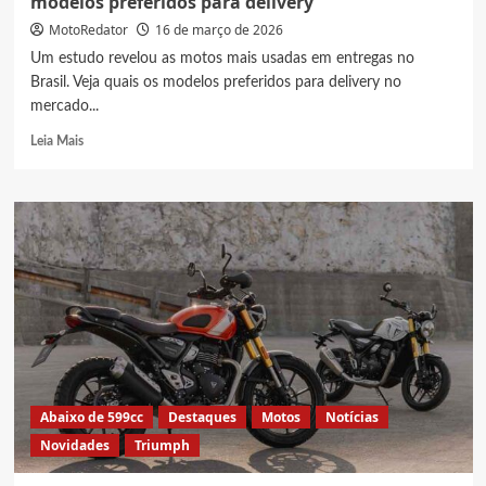
modelos preferidos para delivery
MotoRedator
16 de março de 2026
Um estudo revelou as motos mais usadas em entregas no
Brasil. Veja quais os modelos preferidos para delivery no
mercado...
Read
Leia Mais
more
about
Motos
mais
usadas
em
entregas
no
Brasil,
Veja
modelos
preferidos
para
Abaixo de 599cc
Destaques
Motos
Notícias
delivery
Novidades
Triumph