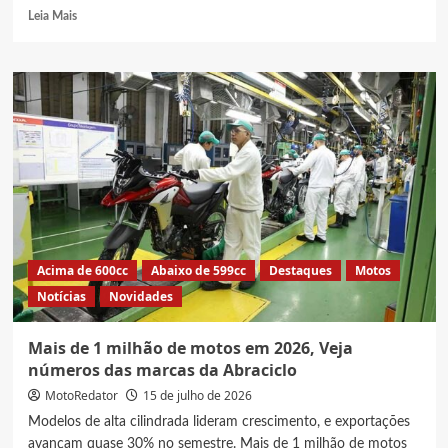
Read
Leia Mais
more
about
5
motos
Suzuki
0km
com
o
maior
custo-
benefício
à
venda
Acima de 600cc
Abaixo de 599cc
Destaques
Motos
no
Notícias
Novidades
Brasil
Mais de 1 milhão de motos em 2026, Veja
números das marcas da Abraciclo
MotoRedator
15 de julho de 2026
Modelos de alta cilindrada lideram crescimento, e exportações
avançam quase 30% no semestre. Mais de 1 milhão de motos