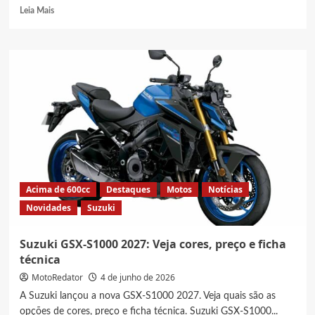
Read
Leia Mais
more
about
Novidades
no
Consórcio
de
motos
Suzuki,
Haojue,
Zontes
e
Kymco:
Saiba
Acima de 600cc
Destaques
Motos
Notícias
o
Novidades
Suzuki
que
muda
no
Suzuki GSX-S1000 2027: Veja cores, preço e ficha
país
técnica
MotoRedator
4 de junho de 2026
A Suzuki lançou a nova GSX-S1000 2027. Veja quais são as
opções de cores, preço e ficha técnica. Suzuki GSX-S1000...