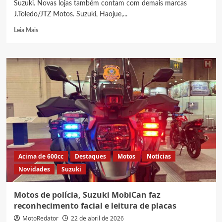
Suzuki. Novas lojas também contam com demais marcas
J.Toledo/JTZ Motos. Suzuki, Haojue,...
Read
Leia Mais
more
about
4
novas
lojas
da
Suzuki,
Haojue,
Zontes,
Kymco
e
Hisun
em
Acima de 600cc
Destaques
Motos
Notícias
Santa
Novidades
Suzuki
Catarina
Motos de polícia, Suzuki MobiCan faz
reconhecimento facial e leitura de placas
MotoRedator
22 de abril de 2026