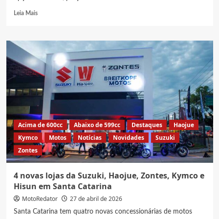
Read
Leia Mais
more
about
Suzuki
GSX-
S1000
2027:
Veja
cores,
preço
e
ficha
técnica
Acima de 600cc
Abaixo de 599cc
Destaques
Haojue
Kymco
Motos
Notícias
Novidades
Suzuki
Zontes
4 novas lojas da Suzuki, Haojue, Zontes, Kymco e
Hisun em Santa Catarina
MotoRedator
27 de abril de 2026
Santa Catarina tem quatro novas concessionárias de motos