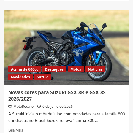
about
5
motos
Suzuki
0km
com
o
maior
custo-
benefício
à
venda
Acima de 600cc
Destaques
Motos
Notícias
no
Novidades
Suzuki
Brasil
Novas cores para Suzuki GSX-8R e GSX-8S
2026/2027
MotoRedator
6 de julho de 2026
A Suzuki inicia o mês de julho com novidades para a família 800
cilindradas no Brasil. Suzuki renova ‘família 800’...
Read
Leia Mais