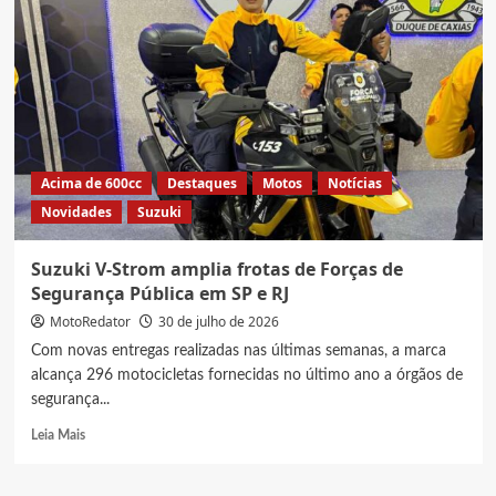
Acima de 600cc
Destaques
Motos
Notícias
Novidades
Suzuki
Suzuki V-Strom amplia frotas de Forças de
Segurança Pública em SP e RJ
MotoRedator
30 de julho de 2026
Com novas entregas realizadas nas últimas semanas, a marca
alcança 296 motocicletas fornecidas no último ano a órgãos de
segurança...
Read
Leia Mais
more
about
Suzuki