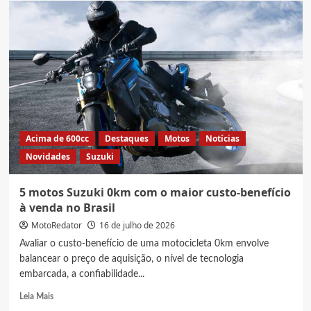
V-
Strom
amplia
frotas
de
Forças
de
Segurança
Pública
em
Acima de 600cc
Destaques
Motos
Notícias
SP
Novidades
Suzuki
e
RJ
5 motos Suzuki 0km com o maior custo-benefício
à venda no Brasil
MotoRedator
16 de julho de 2026
Avaliar o custo-benefício de uma motocicleta 0km envolve
balancear o preço de aquisição, o nível de tecnologia
embarcada, a confiabilidade...
Read
Leia Mais
more