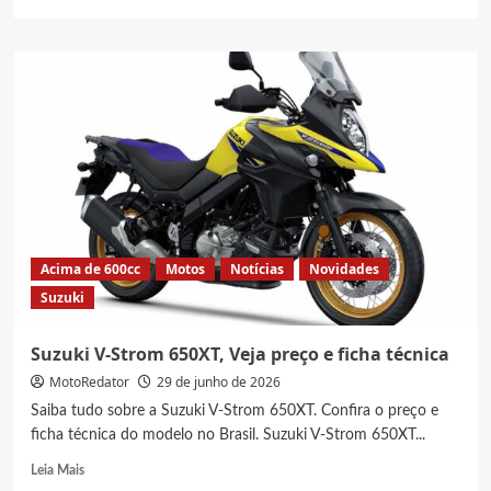
more
about
Novas
cores
para
Suzuki
GSX-
8R
e
GSX-
8S
2026/2027
Acima de 600cc
Motos
Notícias
Novidades
Suzuki
Suzuki V-Strom 650XT, Veja preço e ficha técnica
MotoRedator
29 de junho de 2026
Saiba tudo sobre a Suzuki V-Strom 650XT. Confira o preço e
ficha técnica do modelo no Brasil. Suzuki V-Strom 650XT...
Read
Leia Mais
more