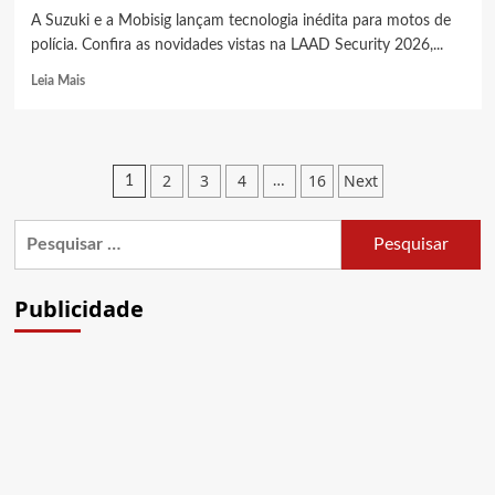
A Suzuki e a Mobisig lançam tecnologia inédita para motos de
polícia. Confira as novidades vistas na LAAD Security 2026,...
Read
Leia Mais
more
about
Motos
de
Paginação
2
3
4
16
Next
1
…
polícia,
de
Suzuki
MobiCan
Pesquisar
posts
faz
por:
reconhecimento
facial
Publicidade
e
leitura
de
placas