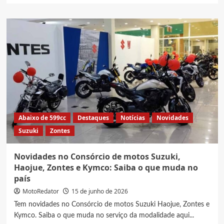
about
Suzuki
V-
Strom
650XT,
Veja
preço
e
ficha
técnica
Abaixo de 599cc
Destaques
Notícias
Novidades
Suzuki
Zontes
Novidades no Consórcio de motos Suzuki,
Haojue, Zontes e Kymco: Saiba o que muda no
país
MotoRedator
15 de junho de 2026
Tem novidades no Consórcio de motos Suzuki Haojue, Zontes e
Kymco. Saiba o que muda no serviço da modalidade aqui...