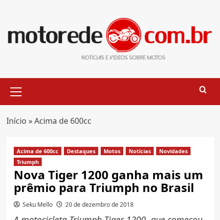
Skip
to
content
Primary
Menu
Início
»
Acima de 600cc
Acima de 600cc
Destaques
Motos
Notícias
Novidades
Triumph
Nova Tiger 1200 ganha mais um
prêmio para Triumph no Brasil
Seku Mello
20 de dezembro de 2018
A motocicleta Triumph Tiger 1200, que começou