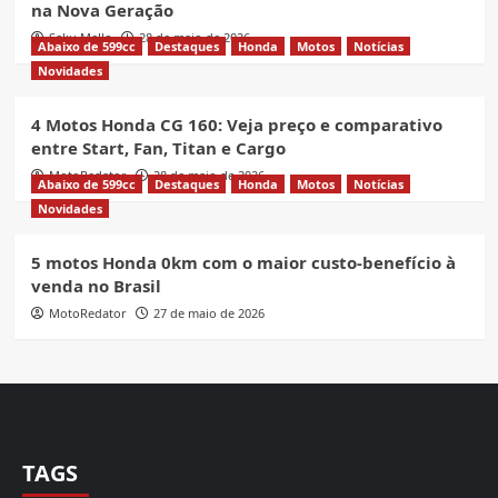
na Nova Geração
Seku Mello
28 de maio de 2026
Abaixo de 599cc
Destaques
Honda
Motos
Notícias
Novidades
4 Motos Honda CG 160: Veja preço e comparativo
entre Start, Fan, Titan e Cargo
MotoRedator
28 de maio de 2026
Abaixo de 599cc
Destaques
Honda
Motos
Notícias
Novidades
5 motos Honda 0km com o maior custo-benefício à
venda no Brasil
MotoRedator
27 de maio de 2026
TAGS