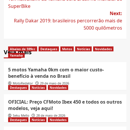
navigation
SuperBike
Next:
Rally Dakar 2019: brasileiros percorrerão mais de
5000 quilômetros
Abaixo de 599cc
Destaques
Motos
Notícias
Novidades
Veja mais
Yamaha
5 motos Yamaha 0km com o maior custo-
benefício à venda no Brasil
MotoRedator
29 de maio de 2026
Destaques
Notícias
Novidades
OFICIAL: Preço CFMoto Ibex 450 e todos os outros
modelos, veja aqui!
Seku Mello
28 de maio de 2026
Destaques
Notícias
Novidades