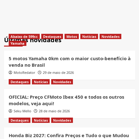
Abaixo de 599cc
Destaques
Motos
Notícias
Novidades
Últimas novidades
Yamaha
5 motos Yamaha 0km com o maior custo-benefício à
venda no Brasil
MotoRedator
29 de maio de 2026
Destaques
Notícias
Novidades
OFICIAL: Preço CFMoto Ibex 450 e todos os outros
modelos, veja aqui!
Seku Mello
28 de maio de 2026
Destaques
Notícias
Novidades
Honda Biz 2027: Confira Preços e Tudo o que Mudou