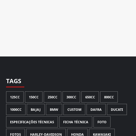
TAGS
125CC
150CC
250CC
300CC
650CC
800CC
1000CC
BAJAJ
BMW
CUSTOM
DAFRA
DUCATI
ESPECIFICAÇÕES TÉCNICAS
FICHA TÉCNICA
FOTO
FOTOS
HARLEY-DAVIDSON
HONDA
KAWASAKI