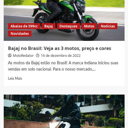
e
cores
Abaixo de 599cc
Bajaj
Destaques
Motos
Notícias
Novidades
Bajaj no Brasil: Veja as 3 motos, preço e cores
MotoRedator
16 de dezembro de 2022
As motos da Bajaj estão no Brasil! A marca indiana iniciou suas
vendas em solo nacional. Para o nosso mercado,...
Read
Leia Mais
more
about
Bajaj
no
Brasil:
Veja
as
3
motos,