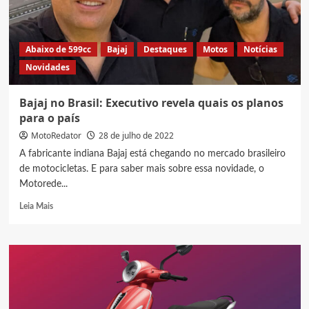
160
no
Brasil
Abaixo de 599cc
Bajaj
Destaques
Motos
Notícias
Novidades
Bajaj no Brasil: Executivo revela quais os planos
para o país
MotoRedator
28 de julho de 2022
A fabricante indiana Bajaj está chegando no mercado brasileiro
de motocicletas. E para saber mais sobre essa novidade, o
Motorede...
Read
Leia Mais
more
about
Bajaj
no
Brasil:
Executivo
revela
quais