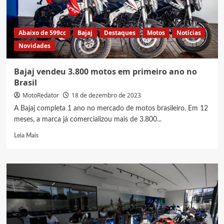
Abaixo de 599cc
Bajaj
Destaques
Motos
Notícias
Novidades
Bajaj vendeu 3.800 motos em primeiro ano no
Brasil
MotoRedator
18 de dezembro de 2023
A Bajaj completa 1 ano no mercado de motos brasileiro. Em 12
meses, a marca já comercializou mais de 3.800...
Read
Leia Mais
more
about
Bajaj
vendeu
3.800
motos
em
primeiro
ano