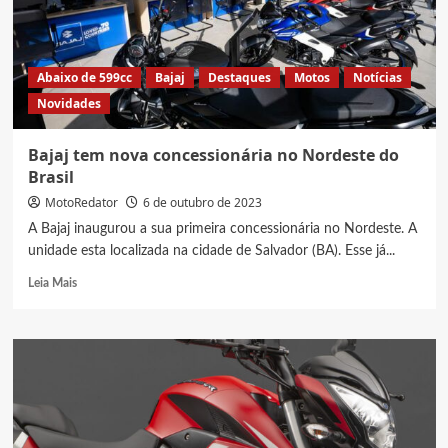
no
Brasil
Abaixo de 599cc
Bajaj
Destaques
Motos
Notícias
Novidades
Bajaj tem nova concessionária no Nordeste do
Brasil
MotoRedator
6 de outubro de 2023
A Bajaj inaugurou a sua primeira concessionária no Nordeste. A
unidade esta localizada na cidade de Salvador (BA). Esse já...
Read
Leia Mais
more
about
Bajaj
tem
nova
concessionária
no
Nordeste