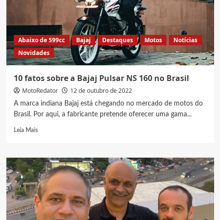
preço
e
cores
Abaixo de 599cc
Bajaj
Destaques
Motos
Notícias
Novidades
10 fatos sobre a Bajaj Pulsar NS 160 no Brasil
MotoRedator
12 de outubro de 2022
A marca indiana Bajaj está chegando no mercado de motos do
Brasil. Por aqui, a fabricante pretende oferecer uma gama...
Read
Leia Mais
more
about
10
fatos
sobre
a
Bajaj
Pulsar
NS