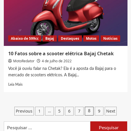
os
planos
para
o
país
Abaixo de 599cc
Bajaj
Destaques
Motos
Notícias
10 Fatos sobre a scooter elétrica Bajaj Chetak
MotoRedator
4 de julho de 2022
Você já ouviu falar na Chetak? Ela é a aposta da Bajaj para o
mercado de scooters elétricos. A Bajaj...
Read
Leia Mais
more
about
10
Fatos
Paginação
Previous
1
5
6
7
9
Next
…
8
sobre
de
a
scooter
Pesquisar
posts
elétrica