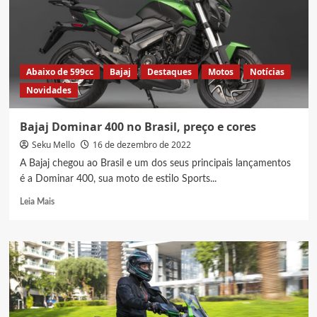
moto
160
mais
potente
do
Abaixo de 599cc
Bajaj
Destaques
Motos
Notícias
Brasil
Novidades
Bajaj Dominar 400 no Brasil, preço e cores
Seku Mello
16 de dezembro de 2022
A Bajaj chegou ao Brasil e um dos seus principais lançamentos
é a Dominar 400, sua moto de estilo Sports...
Read
Leia Mais
more
about
Bajaj
Dominar
400
no
Brasil,
preço