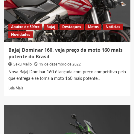
do
Brasil
Abaixo de 599cc
Bajaj
Destaques
Motos
Notícias
Novidades
Bajaj Dominar 160, veja preço da moto 160 mais
potente do Brasil
Seku Mello
19 de dezembro de 2022
Nova Bajaj Dominar 160 é lançada com preço competitivo pelo
que entrega e se torna a moto 160 mais potente...
Read
Leia Mais
more
about
Bajaj
Dominar
160,
veja
preço
da