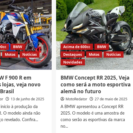
2025!
Versões,
ficha
técnica
e
preço
de
ca
lançamento
00cc
BMW
Acima de 600cc
BMW
Motos
Notícias
Destaques
Motos
Notícias
Novidades
 F 900 R em
BMW Concept RR 2025, Veja
 lojas, veja novo
como será a moto esportiva
 Brasil
alemã no futuro
or
13 de junho de 2025
MotoRedator
27 de maio de 2025
nício à produção da
A BMW apresentou a Concept RR
R. O modelo ainda não
2025. O modelo é uma amostra de
o revelado. Confira...
como serão as esportivas da marca
no...