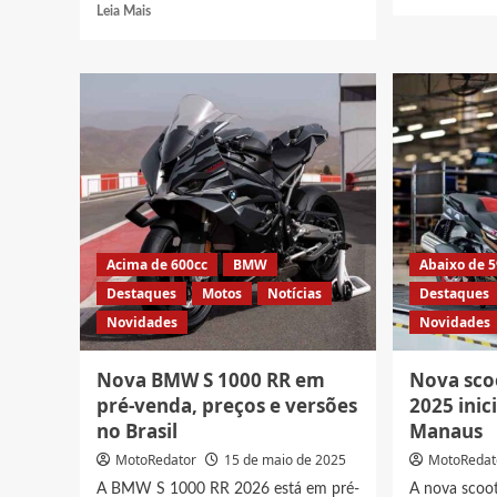
more
Read
Leia Mais
abou
more
Nova
about
BM
Titan
F
da
900
BMW
R
tem
em
garrafa
breve
de
nas
Nitro
lojas,
e
veja
potência
novo
de
Acima de 600cc
BMW
Abaixo de 
visual
Dez
Destaques
Motos
Notícias
Destaques
no
Honda
Novidades
Novidades
Brasil
CG
160
Nova BMW S 1000 RR em
Nova sco
pré-venda, preços e versões
2025 ini
no Brasil
Manaus
MotoRedator
15 de maio de 2025
MotoRedat
A BMW S 1000 RR 2026 está em pré-
A nova sco