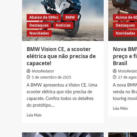
Abaixo de 599cc
BMW
Acima de 6
Destaques
Notícias
Destaques
Novidades
Novidades
BMW Vision CE, a scooter
Nova BMW
elétrica que não precisa de
preço e f
capacete!
Brasil
MotoRedator
MotoRedat
5 de setembro de 2025
27 de agos
A BMW apresentou a Vision CE. Uma
A nova BMW 
scooter elétrica que não precisa de
venda no Br
capacete. Confira todos os detalhes
touring movi
do protótipo....
Read
Leia Mais
more
Read
Leia Mais
abou
more
Nova
about
BM
BMW
R