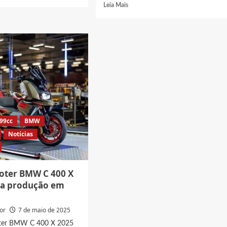
Read
Leia Mais
t
more
about
W
BMW
Concept
RR
2025,
Veja
como
será
a
moto
esportiva
599cc
BMW
alemã
Notícias
no
futuro
oter BMW C 400 X
cia produção em
or
7 de maio de 2025
oter BMW C 400 X 2025