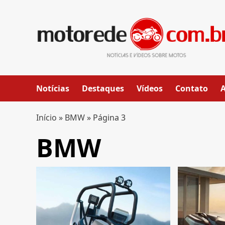
Skip
to
content
Notícias
Destaques
Vídeos
Contato
Início
»
BMW
»
Página 3
BMW