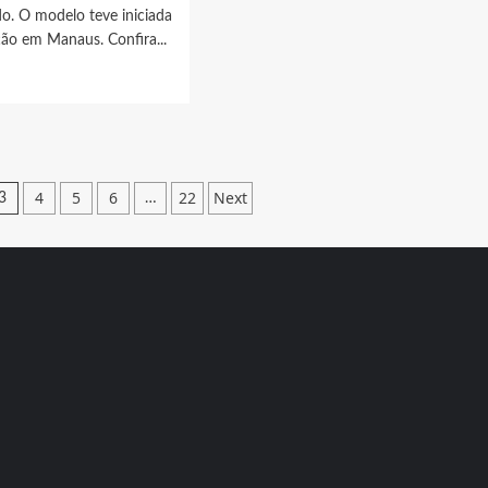
o. O modelo teve iniciada
ão em Manaus. Confira...
t
er
W
o
4
5
6
22
Next
3
…
ução
us