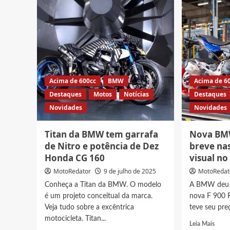
Vision
1300
CE,
RT,
a
Veja
scooter
preço
elétrica
e
que
ficha
não
técni
precisa
no
de
Acima de 600cc
BMW
Acima de 6
Brasil
capacete!
Destaques
Motos
Notícias
Destaques
Novidades
Novidades
Titan da BMW tem garrafa
Nova BMW
de Nitro e potência de Dez
breve nas
Honda CG 160
visual no
MotoRedator
9 de julho de 2025
MotoRedat
Conheça a Titan da BMW. O modelo
A BMW deu i
é um projeto conceitual da marca.
nova F 900 
Veja tudo sobre a excêntrica
teve seu preç
motocicleta. Titan...
Read
Leia Mais