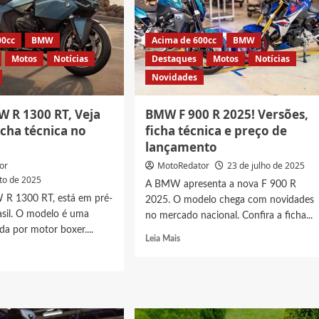
00cc
BMW
Acima de 600cc
BMW
Motos
Notícias
Destaques
Motos
Notícias
Novidades
 R 1300 RT, Veja
BMW F 900 R 2025! Versões,
icha técnica no
ficha técnica e preço de
lançamento
or
MotoRedator
23 de julho de 2025
to de 2025
A BMW apresenta a nova F 900 R
R 1300 RT, está em pré-
2025. O modelo chega com novidades
asil. O modelo é uma
no mercado nacional. Confira a ficha...
da por motor boxer....
Read
Leia Mais
more
about
BMW
t
F
900
W
R