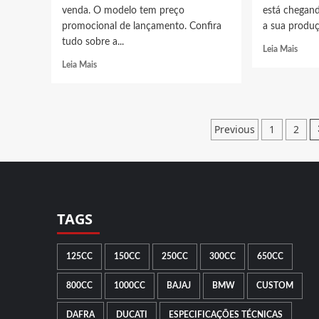
venda. O modelo tem preço
está chegand
promocional de lançamento. Confira
a sua produç
tudo sobre a...
Read
Leia Mais
more
Read
Leia Mais
abou
more
Nova
about
scoot
Nova
BM
BMW
Paginaçã
Previous
1
2
C
S
400
de
1000
X
RR
posts
2025
em
inicia
pré-
prod
venda,
em
preços
TAGS
Mana
e
versões
no
125CC
150CC
250CC
300CC
650CC
Brasil
800CC
1000CC
BAJAJ
BMW
CUSTOM
DAFRA
DUCATI
ESPECIFICAÇÕES TÉCNICAS