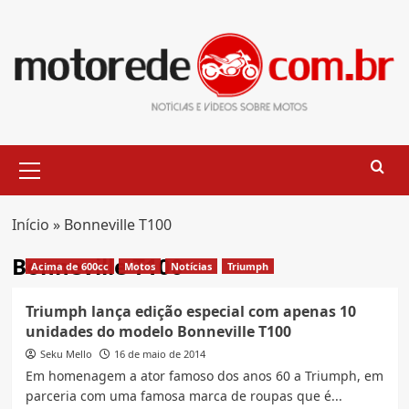
Skip
to
content
Primary
Menu
Início
»
Bonneville T100
Bonneville T100
Acima de 600cc
Motos
Notícias
Triumph
Triumph lança edição especial com apenas 10
unidades do modelo Bonneville T100
Seku Mello
16 de maio de 2014
Em homenagem a ator famoso dos anos 60 a Triumph, em
parceria com uma famosa marca de roupas que é...