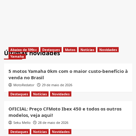
Abaixo de 599cc
Destaques
Motos
Notícias
Novidades
Últimas novidades
Yamaha
5 motos Yamaha 0km com o maior custo-benefício à
venda no Brasil
MotoRedator
29 de maio de 2026
Destaques
Notícias
Novidades
OFICIAL: Preço CFMoto Ibex 450 e todos os outros
modelos, veja aqui!
Seku Mello
28 de maio de 2026
Destaques
Notícias
Novidades