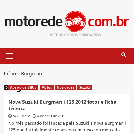
Skip
to
content
Primary
Menu
Início
»
Burgman
Burgman
Abaixo de 599cc
Motos
Novidades
Suzuki
Nova Suzuki Burgman i 125 2012 fotos e ficha
técnica
Seku Mello
4 de abril de 2011
No mês passado foi lançada pela Suzuki a nova Burgman i
125 que foi totalmente renovada em busca do mercado...