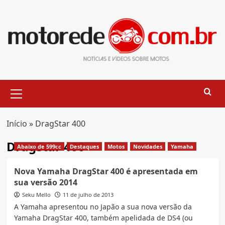
Skip
to
content
Primary
Menu
Início
»
DragStar 400
DragStar 400
Abaixo de 599cc
Destaques
Motos
Novidades
Yamaha
Nova Yamaha DragStar 400 é apresentada em
sua versão 2014
Seku Mello
11 de julho de 2013
A Yamaha apresentou no Japão a sua nova versão da
Yamaha DragStar 400, também apelidada de DS4 (ou