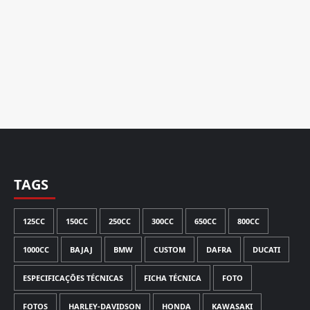
TAGS
125CC
150CC
250CC
300CC
650CC
800CC
1000CC
BAJAJ
BMW
CUSTOM
DAFRA
DUCATI
ESPECIFICAÇÕES TÉCNICAS
FICHA TÉCNICA
FOTO
FOTOS
HARLEY-DAVIDSON
HONDA
KAWASAKI