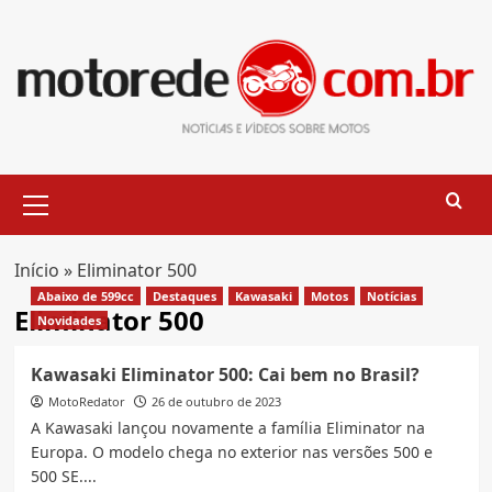
Skip
to
content
Primary
Menu
Início
»
Eliminator 500
Abaixo de 599cc
Destaques
Kawasaki
Motos
Notícias
Eliminator 500
Novidades
Kawasaki Eliminator 500: Cai bem no Brasil?
MotoRedator
26 de outubro de 2023
A Kawasaki lançou novamente a família Eliminator na
Europa. O modelo chega no exterior nas versões 500 e
500 SE....