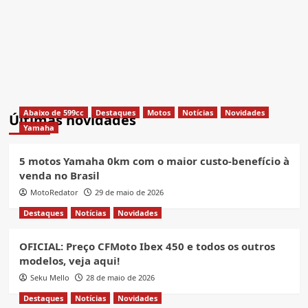
Abaixo de 599cc
Destaques
Motos
Notícias
Novidades
Últimas novidades
Yamaha
5 motos Yamaha 0km com o maior custo-benefício à
venda no Brasil
MotoRedator
29 de maio de 2026
Destaques
Notícias
Novidades
OFICIAL: Preço CFMoto Ibex 450 e todos os outros
modelos, veja aqui!
Seku Mello
28 de maio de 2026
Destaques
Notícias
Novidades