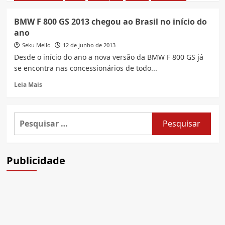
about
Recall
BMW F 800 GS 2013 chegou ao Brasil no início do
BMW
ano
para
os
Seku Mello
12 de junho de 2013
modelos
Desde o início do ano a nova versão da BMW F 800 GS já
F
se encontra nas concessionários de todo...
800
GS
Read
Leia Mais
e
more
Adventure,
about
R
BMW
Pesquisar
1200
F
por:
R
800
e
GS
GS
2013
Publicidade
atinge
chegou
2031
ao
motocicletas
Brasil
no
início
do
ano