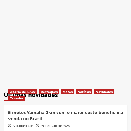
Abaixo de 599cc
Destaques
Motos
Notícias
Novidades
Últimas novidades
Yamaha
5 motos Yamaha 0km com o maior custo-benefício à
venda no Brasil
MotoRedator
29 de maio de 2026