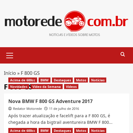
Skip
to
content
Primary
Menu
Início
»
F 800 GS
Acima de 600cc
BMW
Destaques
Motos
Notícias
F 800 GS
Novidades
Vídeo da Semana
Vídeos
Nova BMW F 800 GS Adventure 2017
Redator Motorede
11 de julho de 2016
Após trazer atualização e facelift para a F 800 GS, é
chegada a hora da bigtrail aventureira BMW F 800...
Acima de 600cc
BMW
Destaques
Motos
Notícias
Read
Leia Mais