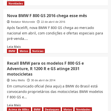
more
Novidades
about
Nova
Nova BMW F 800 GS 2016 chega esse mês
BMW
Redator Motorede
F
22 de abril de 2016
800
Após facelift, nova BMW F 800 GS chega ao mercado
GS
nacional em abril, com condições e ofertas especiais para
Adventure
pré-venda....
2017
Read
Leia Mais
more
BMW
Motos
Notícias
about
Nova
Recall BMW para os modelos F 800 GS e
BMW
Adventure, R 1200 R e GS atinge 2031
F
motocicletas
800
GS
Seku Mello
30 de abril de 2014
2016
Em comunicado oficial (leia aqui) a BMW do Brasil está
chega
convocando proprietários das motocicletas BMW modelos
esse
F 800 GS e...
mês
Read
Leia Mais
more
Acima de 600cc
BMW
Destaques
Motos
Novidades