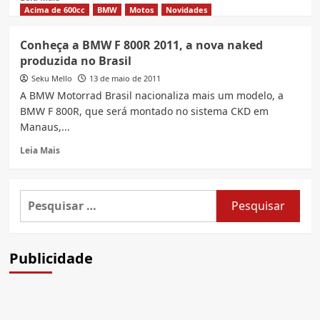
more
Acima de 600cc
BMW
Motos
Novidades
about
Confira
Conheça a BMW F 800R 2011, a nova naked
mais
produzida no Brasil
sobre
a
Seku Mello
13 de maio de 2011
nova
A BMW Motorrad Brasil nacionaliza mais um modelo, a
BMW
BMW F 800R, que será montado no sistema CKD em
F800R
Manaus,...
2015
Read
Leia Mais
more
about
Conheça
Pesquisar
a
por:
BMW
F
800R
Publicidade
2011,
a
nova
naked
produzida