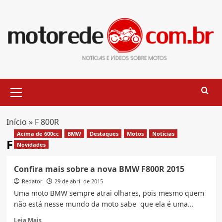
Skip
to
content
Primary
Menu
Início
»
F 800R
Acima de 600cc
BMW
Destaques
Motos
Notícias
F 800R
Novidades
Confira mais sobre a nova BMW F800R 2015
Redator
29 de abril de 2015
Uma moto BMW sempre atrai olhares, pois mesmo quem
não está nesse mundo da moto sabe que ela é uma...
Read
Leia Mais