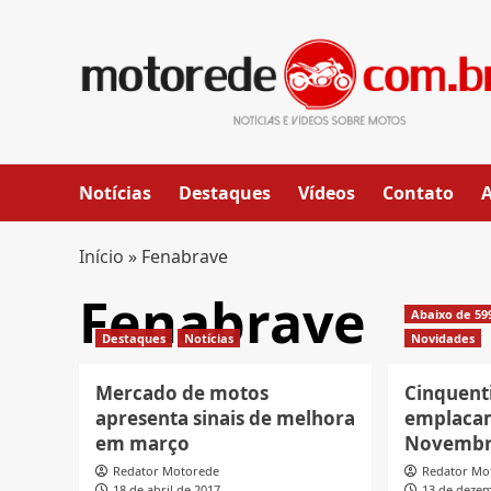
Skip
to
content
Notícias
Destaques
Vídeos
Contato
Início
»
Fenabrave
Fenabrave
Abaixo de 59
Destaques
Notícias
Novidades
Mercado de motos
Cinquent
apresenta sinais de melhora
emplaca
em março
Novemb
Redator Motorede
Redator Mo
18 de abril de 2017
13 de deze