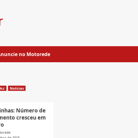
Anuncie no Motorede
9cc
Notícias
inhas: Número de
mento cresceu em
ro
torede
mbro de 2015