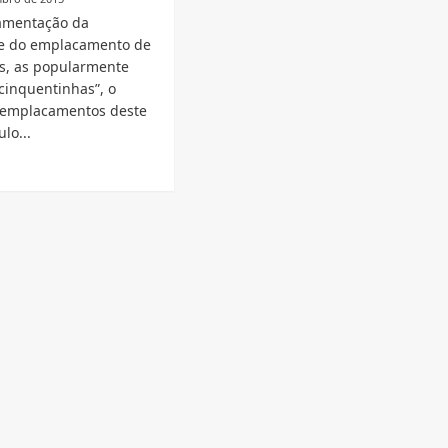
amentação da
e do emplacamento de
es, as popularmente
cinquentinhas”, o
emplacamentos deste
ulo...
d
e
ut
quentinhas:
mero
lacamento
sceu
vembro