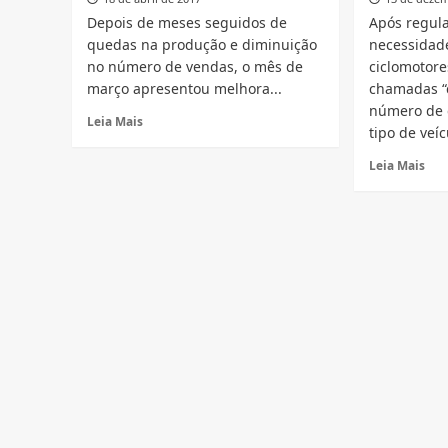
Depois de meses seguidos de
Após regul
quedas na produção e diminuição
necessidad
no número de vendas, o mês de
ciclomotor
março apresentou melhora...
chamadas “
número de 
Read
Leia Mais
tipo de veíc
more
about
Rea
Leia Mais
Mercado
mor
de
abo
motos
Cin
apresenta
Nú
sinais
de
de
emp
melhora
cre
em
em
março
No