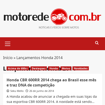
Skip
to
content
Primary
Menu
Início
»
Lançamentos Honda 2014
Lançamentos Honda 2014
Acima de 600cc
Destaques
Honda
Motos
Novidades
Honda CBR 600RR 2014 chega ao Brasil esse mês
e traz DNA de competição
Seku Mello
26 de junho de 2014
A Honda acabou de anunciar a chegada em suas lojas da
sua esportiva CBR 600RR 2014. A novidade está sendo...