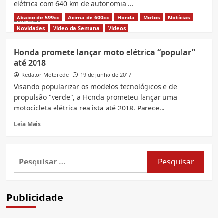
elétrica com 640 km de autonomia....
Abaixo de 599cc
Acima de 600cc
Honda
Motos
Notícias
Read
Leia Mais
more
Novidades
Vídeo da Semana
Vídeos
about
Lightning
Honda promete lançar moto elétrica “popular”
Motorcycles
até 2018
testará
moto
Redator Motorede
19 de junho de 2017
elétrica
Visando popularizar os modelos tecnológicos e de
com
propulsão "verde", a Honda prometeu lançar uma
autonomia
motocicleta elétrica realista até 2018. Parece...
de
640
Read
Leia Mais
km
more
about
Honda
Pesquisar
promete
por:
lançar
moto
elétrica
Publicidade
“popular”
até
2018