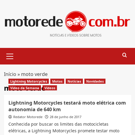
Skip
to
content
Primary
Menu
Início
»
moto verde
Lightning Motorcycles
Motos
Notícias
Novidades
moto verde
Vídeo da Semana
Vídeos
Lightning Motorcycles testará moto elétrica com
autonomia de 640 km
Redator Motorede
28 de junho de 2017
Conhecida por buscar os limites das motocicletas
elétricas, a Lightning Motorcycles promete testar moto