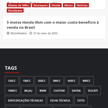
MotoRedator
28 de maio de 2026
Abaixo de 599cc
Destaques
Honda
Motos
Notícias
Novidades
5 motos Honda 0km com o maior custo-benefício à
venda no Brasil
MotoRedator
27 de maio de 2026
TAGS
125CC
150CC
250CC
300CC
650CC
800CC
1000CC
BAJAJ
BMW
CUSTOM
DAFRA
DUCATI
ESPECIFICAÇÕES TÉCNICAS
FICHA TÉCNICA
FOTO