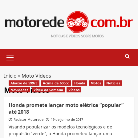
Skip
to
content
Primary
Menu
Início
»
Moto Vídeos
Abaixo de 599cc
Acima de 600cc
Honda
Motos
Notícias
Moto Vídeos
Novidades
Vídeo da Semana
Vídeos
Honda promete lançar moto elétrica “popular”
até 2018
Redator Motorede
19 de junho de 2017
Visando popularizar os modelos tecnológicos e de
propulsão "verde", a Honda prometeu lançar uma