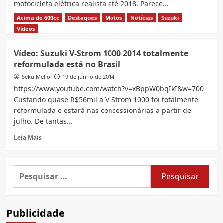
motocicleta elétrica realista até 2018. Parece...
Acima de 600cc
Destaques
Motos
Notícias
Suzuki
Read
Leia Mais
more
Vídeos
about
Honda
Vídeo: Suzuki V-Strom 1000 2014 totalmente
promete
reformulada está no Brasil
lançar
moto
Seku Mello
19 de junho de 2014
elétrica
https://www.youtube.com/watch?v=xBppW0bqIkI&w=700
“popular”
Custando quase R$56mil a V-Strom 1000 foi totalmente
até
reformulada e estará nas concessionárias a partir de
2018
julho. De tantas...
Read
Leia Mais
more
about
Vídeo:
Pesquisar
Suzuki
por:
V-
Strom
1000
Publicidade
2014
totalmente