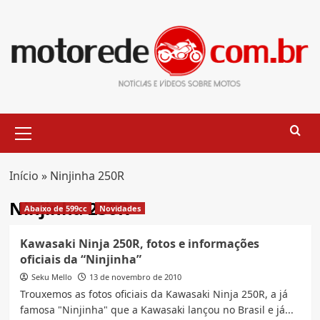
Skip
to
content
Primary
Menu
Início
»
Ninjinha 250R
Ninjinha 250R
Abaixo de 599cc
Novidades
Kawasaki Ninja 250R, fotos e informações
oficiais da “Ninjinha”
Seku Mello
13 de novembro de 2010
Trouxemos as fotos oficiais da Kawasaki Ninja 250R, a já
famosa "Ninjinha" que a Kawasaki lançou no Brasil e já...