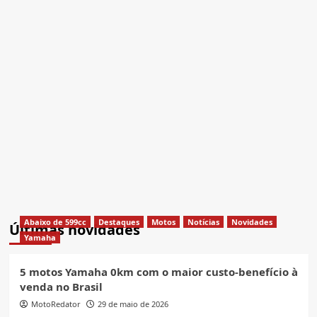
Abaixo de 599cc
Destaques
Motos
Notícias
Novidades
Últimas novidades
Yamaha
5 motos Yamaha 0km com o maior custo-benefício à
venda no Brasil
MotoRedator
29 de maio de 2026