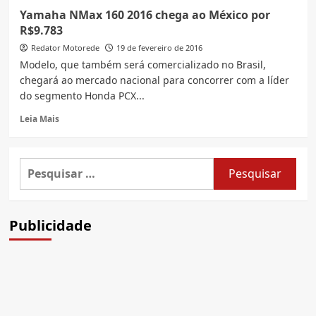
10
Yamaha NMax 160 2016 chega ao México por
Fatos
R$9.783
nova
Yamaha
Redator Motorede
19 de fevereiro de 2016
NMax
Modelo, que também será comercializado no Brasil,
ABS
chegará ao mercado nacional para concorrer com a líder
Connected
do segmento Honda PCX...
2025
Read
Leia Mais
more
about
Yamaha
Pesquisar
NMax
por:
160
2016
chega
Publicidade
ao
México
por
R$9.783