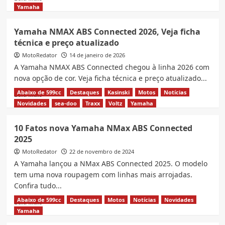
more
Yamaha
about
10
Yamaha NMAX ABS Connected 2026, Veja ficha
Fatos
técnica e preço atualizado
Yamaha
NMAX
MotoRedator
14 de janeiro de 2026
ABS
A Yamaha NMAX ABS Connected chegou à linha 2026 com
Connected
nova opção de cor. Veja ficha técnica e preço atualizado...
2026
Abaixo de 599cc
Destaques
Kasinski
Motos
Notícias
Read
Leia Mais
more
Novidades
sea-doo
Traxx
Voltz
Yamaha
about
Yamaha
10 Fatos nova Yamaha NMax ABS Connected
NMAX
2025
ABS
Connected
MotoRedator
22 de novembro de 2024
2026,
A Yamaha lançou a NMax ABS Connected 2025. O modelo
Veja
tem uma nova roupagem com linhas mais arrojadas.
ficha
Confira tudo...
técnica
e
Abaixo de 599cc
Destaques
Motos
Notícias
Novidades
Read
Leia Mais
preço
more
Yamaha
atualizado
about