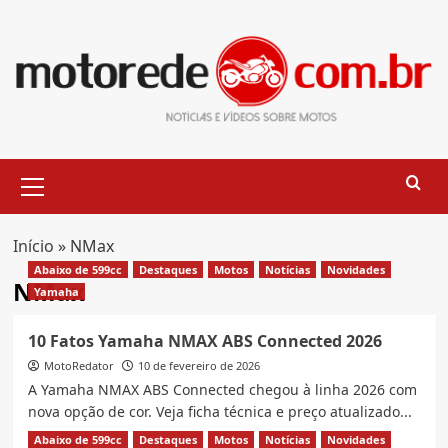
Skip
to
content
Primary
Menu
Início
»
NMax
Abaixo de 599cc
Destaques
Motos
Notícias
Novidades
NMax
Yamaha
10 Fatos Yamaha NMAX ABS Connected 2026
MotoRedator
10 de fevereiro de 2026
A Yamaha NMAX ABS Connected chegou à linha 2026 com
nova opção de cor. Veja ficha técnica e preço atualizado...
Abaixo de 599cc
Destaques
Motos
Notícias
Novidades
Read
Leia Mais