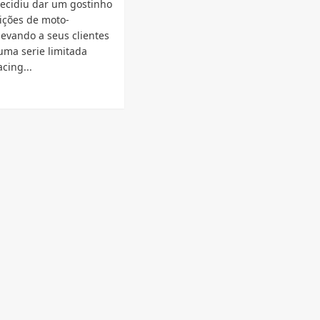
ecidiu dar um gostinho
ições de moto-
levando a seus clientes
 uma serie limitada
cing...
d
e
ut
ie
itada
ing
e
esentada
a
aha
il