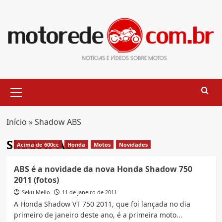
Skip
to
content
Primary
Menu
Início
»
Shadow ABS
Shadow ABS
Acima de 600cc
Honda
Motos
Novidades
ABS é a novidade da nova Honda Shadow 750
2011 (fotos)
Seku Mello
11 de janeiro de 2011
A Honda Shadow VT 750 2011, que foi lançada no dia
primeiro de janeiro deste ano, é a primeira moto...