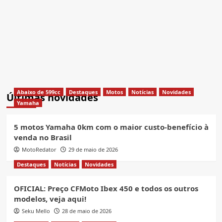
Abaixo de 599cc
Destaques
Motos
Notícias
Novidades
Últimas novidades
Yamaha
5 motos Yamaha 0km com o maior custo-benefício à
venda no Brasil
MotoRedator
29 de maio de 2026
Destaques
Notícias
Novidades
OFICIAL: Preço CFMoto Ibex 450 e todos os outros
modelos, veja aqui!
Seku Mello
28 de maio de 2026