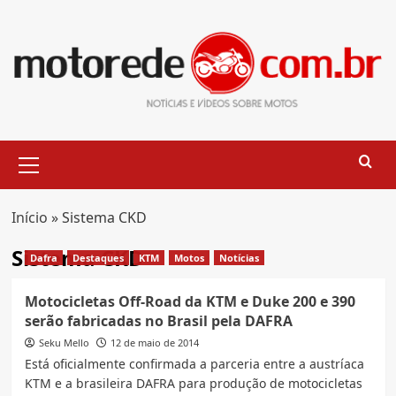
Skip
to
content
Primary
Menu
Início
»
Sistema CKD
Sistema CKD
Dafra
Destaques
KTM
Motos
Notícias
Motocicletas Off-Road da KTM e Duke 200 e 390
serão fabricadas no Brasil pela DAFRA
Seku Mello
12 de maio de 2014
Está oficialmente confirmada a parceria entre a austríaca
KTM e a brasileira DAFRA para produção de motocicletas