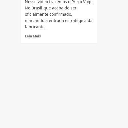
Nesse vídeo trazemos o Preço Voge
No Brasil que acaba de ser
oficialmente confirmado,
marcando a entrada estratégica da
fabricante...
Read
Leia Mais
more
about
Vídeo
Voge
no
Brasil:
Preços,
Modelos
e
Ficha
Técnica
Completa