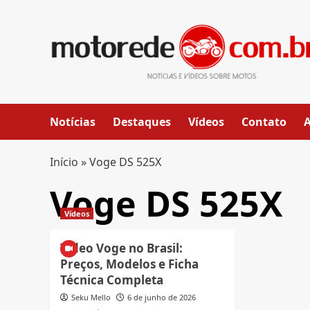
Skip
to
content
Notícias
Destaques
Vídeos
Contato
Início
»
Voge DS 525X
Voge DS 525X
Vídeos
Vídeo Voge no Brasil:
Preços, Modelos e Ficha
Técnica Completa
Seku Mello
6 de junho de 2026