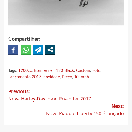
Compartilhar:
Tags:
1200cc
,
Bonneville T120 Black
,
Custom
,
Foto
,
Lançamento 2017
,
novidade
,
Preço
,
Triumph
Post
Previous:
Nova Harley-Davidson Roadster 2017
navigation
Next:
Novo Piaggio Liberty 150 é lançado