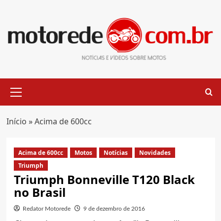
Skip
to
content
Primary
Menu
Início
»
Acima de 600cc
Acima de 600cc
Motos
Notícias
Novidades
Triumph
Triumph Bonneville T120 Black
no Brasil
Redator Motorede
9 de dezembro de 2016