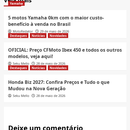
Veja mais
Yamaha
5 motos Yamaha 0km com o maior custo-
benefício à venda no Brasil
MotoRedator
29 de maio de 2026
Destaques
Notícias
Novidades
OFICIAL: Preço CFMoto Ibex 450 e todos os outros
modelos, veja aqui!
Seku Mello
28 de maio de 2026
Destaques
Notícias
Novidades
Honda Biz 2027: Confira Preços e Tudo o que
Mudou na Nova Geração
Seku Mello
28 de maio de 2026
Deixe um comentário