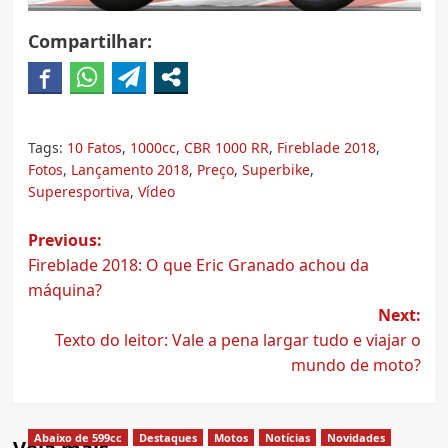
Compartilhar:
Tags:
10 Fatos
,
1000cc
,
CBR 1000 RR
,
Fireblade 2018
,
Fotos
,
Lançamento 2018
,
Preço
,
Superbike
,
Superesportiva
,
Vídeo
Post
Previous:
Fireblade 2018: O que Eric Granado achou da
navigation
máquina?
Next:
Texto do leitor: Vale a pena largar tudo e viajar o
mundo de moto?
Abaixo de 599cc
Destaques
Motos
Notícias
Novidades