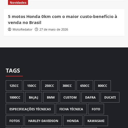
Novidades
5 motos Honda 0km com o maior custo-benefício à
venda no Brasil
MotoRedator
27 de maio de 2026
TAGS
125CC
150CC
250CC
300CC
650CC
800CC
1000CC
BAJAJ
BMW
CUSTOM
DAFRA
DUCATI
ESPECIFICAÇÕES TÉCNICAS
FICHA TÉCNICA
FOTO
FOTOS
HARLEY-DAVIDSON
HONDA
KAWASAKI