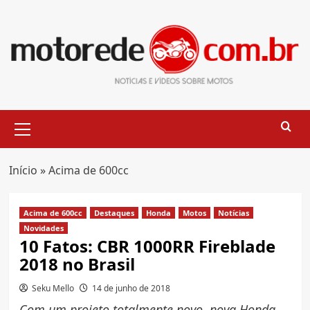
Skip
to
content
Primary
Menu
Início
»
Acima de 600cc
Acima de 600cc
Destaques
Honda
Motos
Notícias
Novidades
10 Fatos: CBR 1000RR Fireblade
2018 no Brasil
Seku Mello
14 de junho de 2018
Com um projeto totalmente novo, nova Honda