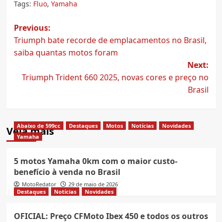
Tags:
Fluo
,
Yamaha
Post
Previous:
Triumph bate recorde de emplacamentos no Brasil,
navigation
saiba quantas motos foram
Next:
Triumph Trident 660 2025, novas cores e preço no
Brasil
Abaixo de 599cc
Destaques
Motos
Notícias
Novidades
Veja mais
Yamaha
5 motos Yamaha 0km com o maior custo-
benefício à venda no Brasil
MotoRedator
29 de maio de 2026
Destaques
Notícias
Novidades
OFICIAL: Preço CFMoto Ibex 450 e todos os outros