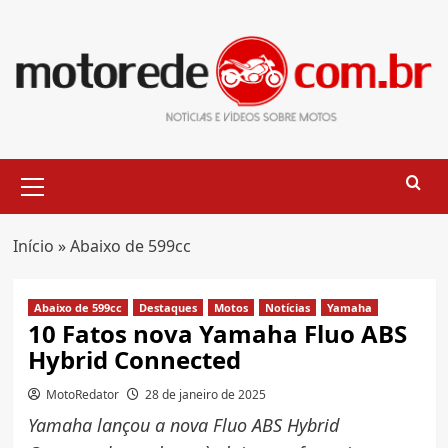
Skip
to
content
Primary
Menu
Início
»
Abaixo de 599cc
Abaixo de 599cc
Destaques
Motos
Notícias
Yamaha
10 Fatos nova Yamaha Fluo ABS
Hybrid Connected
MotoRedator
28 de janeiro de 2025
Yamaha lançou a nova Fluo ABS Hybrid