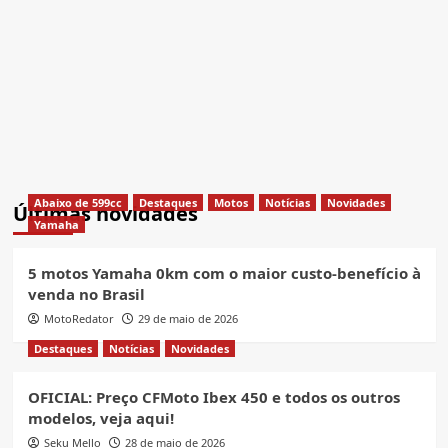
Abaixo de 599cc
Destaques
Motos
Notícias
Novidades
Últimas novidades
Yamaha
5 motos Yamaha 0km com o maior custo-benefício à
venda no Brasil
MotoRedator
29 de maio de 2026
Destaques
Notícias
Novidades
OFICIAL: Preço CFMoto Ibex 450 e todos os outros
modelos, veja aqui!
Seku Mello
28 de maio de 2026