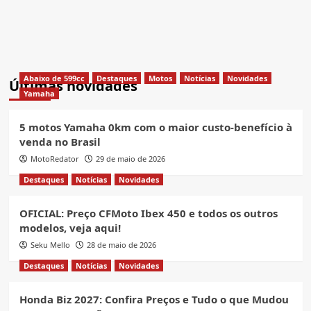
Abaixo de 599cc
Destaques
Motos
Notícias
Novidades
Últimas novidades
Yamaha
5 motos Yamaha 0km com o maior custo-benefício à
venda no Brasil
MotoRedator
29 de maio de 2026
Destaques
Notícias
Novidades
OFICIAL: Preço CFMoto Ibex 450 e todos os outros
modelos, veja aqui!
Seku Mello
28 de maio de 2026
Destaques
Notícias
Novidades
Honda Biz 2027: Confira Preços e Tudo o que Mudou