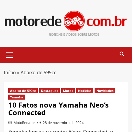
Skip
to
content
Primary
Menu
Início
»
Abaixo de 599cc
Abaixo de 599cc
Destaques
Motos
Notícias
Novidades
Yamaha
10 Fatos nova Yamaha Neo’s
Connected
MotoRedator
28 de novembro de 2024
Yamaha lançou a scooter Neo’s Connected, a