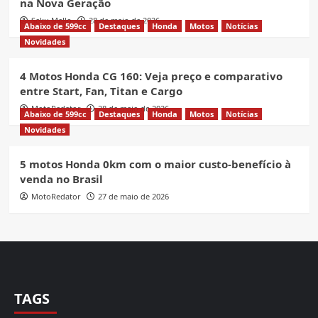
na Nova Geração
Seku Mello
28 de maio de 2026
Abaixo de 599cc
Destaques
Honda
Motos
Notícias
Novidades
4 Motos Honda CG 160: Veja preço e comparativo
entre Start, Fan, Titan e Cargo
MotoRedator
28 de maio de 2026
Abaixo de 599cc
Destaques
Honda
Motos
Notícias
Novidades
5 motos Honda 0km com o maior custo-benefício à
venda no Brasil
MotoRedator
27 de maio de 2026
TAGS