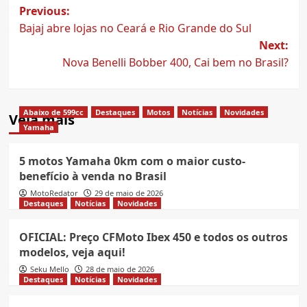
Post
Previous:
Bajaj abre lojas no Ceará e Rio Grande do Sul
navigation
Next:
Nova Benelli Bobber 400, Cai bem no Brasil?
Abaixo de 599cc
Destaques
Motos
Notícias
Novidades
Veja mais
Yamaha
5 motos Yamaha 0km com o maior custo-
benefício à venda no Brasil
MotoRedator
29 de maio de 2026
Destaques
Notícias
Novidades
OFICIAL: Preço CFMoto Ibex 450 e todos os outros
modelos, veja aqui!
Seku Mello
28 de maio de 2026
Destaques
Notícias
Novidades