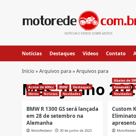
Skip
to
content
Notícias
Destaques
Vídeos
Contato
Início
»
Arquivos para
»
Arquivos para
Abaixo de 59
Mês:
junho 202
Acima de 600cc
BMW
Destaques
Kawasaki
Motos
Notícias
Novidades
Novidades
BMW R 1300 GS será lançada
Custom 
em 28 de setembro na
Eliminato
Alemanha
apresenta
MotoRedator
30 de junho de 2023
MotoRedat