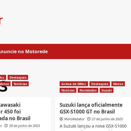
Anuncie no Motorede
9cc
Destaques
3
Motos
Notícias
Acima de 600cc
Destaques
Motos
Notícias
Novidades
Suzuki
Kawasaki
Suzuki lança oficialmente
r 450 foi
GSX-S1000 GT no Brasil
da no Brasil
MotoRedator
27 de junho de 2023
A Suzuki lançou a nova GSX-S1000
or
29 de junho de 2023