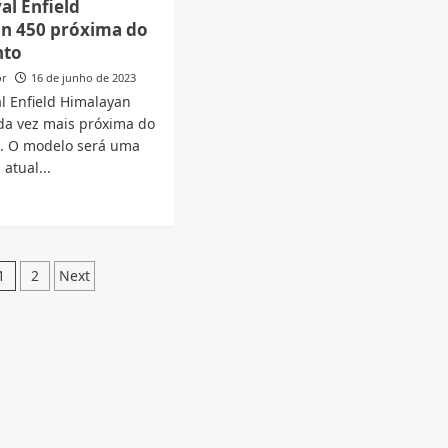
al Enfield
de
n 450 próxima do
motos
çar
aguardadas
nto
para
as
or
16 de junho de 2023
o
os;
l Enfield Himalayan
Festival
a
da vez mais próxima do
Interlagos
is
. O modelo será uma
eradas
atual...
d
e
ut
a
Paginação
al
1
2
Next
ield
de
alayan
posts
xima
çamento