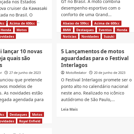
GT no Brasil. A moto combina
nçada nos Estados
desempenho esportivo com o
ova cruiser da Kawasaki
conforto de uma Grand...
tada no Brasil. O
ete conquistar o...
9cc
Acima de 600cc
Abaixo de 599cc
Read
Acima de 600cc
Leia Mais
more
Honda
Motos
BMW
Destaques
Eventos
Honda
d
about
e
ovidades
Notícias
Novidades
Suzuki
Suzuki
ut
lança
tom
i lançar 10 novas
5 Lançamentos de motos
oficialmente
asaki
ja quais são
aguardadas para o Festival
GSX-
minator
S1000
s
Interlagos
GT
or
27 de junho de 2023
MotoRedator
20 de junho de 2023
no
esentada
unciou que pretende
O Festival Interlagos promete ser o
Brasil
novos modelos de
ponto alto no calendário nacional
il
s. As novidades estão
neste ano. Realizado no icônico
egada agendada para
autódromo de São Paulo,...
Read
Leia Mais
more
9cc
Destaques
Motos
d
about
e
ovidades
Royal Enfield
5
ut
Lançamentos
da