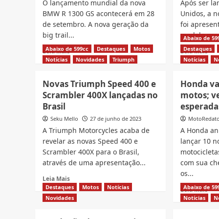
O lançamento mundial da nova
Após ser la
BMW R 1300 GS acontecerá em 28
Unidos, a n
de setembro. A nova geração da
foi apresen
big trail...
modelo prom
Abaixo de 59
Abaixo de 599cc
Destaques
Motos
Destaques
Read
Rea
Leia Mais
Leia Mais
more
mor
Notícias
Novidades
Triumph
Notícias
N
about
abo
BMW
Cus
Novas Triumph Speed 400 e
Honda va
R
Kaw
Scrambler 400X lançadas no
motos; ve
1300
Eli
Brasil
esperada
GS
450
será
foi
Seku Mello
27 de junho de 2023
MotoRedat
lançada
apr
A Triumph Motorcycles acaba de
A Honda an
em
no
revelar as novas Speed 400 e
lançar 10 
28
Bras
Scrambler 400X para o Brasil,
motocicleta
de
setembro
através de uma apresentação...
com sua ch
na
os...
Read
Leia Mais
Alemanha
more
Destaques
Motos
Notícias
Abaixo de 59
Rea
Leia Mais
about
mor
Novidades
Notícias
N
Novas
abo
Triumph
Hon