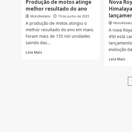
Produção de motos atinge
Nova Roy
Speed
vai
melhor resultado do ano
Himalaya
400
lan
e
lançame
10
MotoRedator
19 de junho de 2023
Scrambler
nov
A produção de motos atingiu o
MotoRedat
400X
mot
melhor resultado do ano em maio.
A nova Roya
lançadas
vej
Foram mais de 155 mil unidades
450 está ca
no
qua
Brasil
saindo das...
lançamento
são
esp
evolução da 
Read
Leia Mais
more
Rea
Leia Mais
about
mor
Produção
abo
de
Nov
motos
Roy
atinge
Enf
melhor
Him
resultado
450
do
pró
ano
do
lan