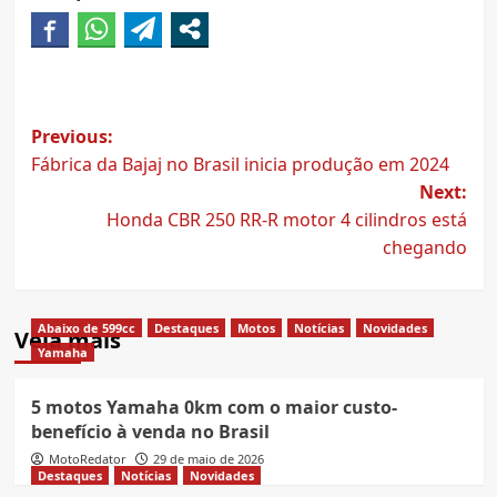
Post
Previous:
Fábrica da Bajaj no Brasil inicia produção em 2024
navigation
Next:
Honda CBR 250 RR-R motor 4 cilindros está
chegando
Abaixo de 599cc
Destaques
Motos
Notícias
Novidades
Veja mais
Yamaha
5 motos Yamaha 0km com o maior custo-
benefício à venda no Brasil
MotoRedator
29 de maio de 2026
Destaques
Notícias
Novidades