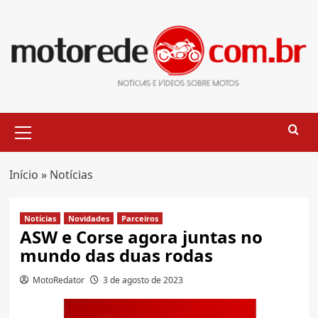
Skip
to
content
Primary
Menu
Início
»
Notícias
Notícias
Novidades
Parceiros
ASW e Corse agora juntas no
mundo das duas rodas
MotoRedator
3 de agosto de 2023