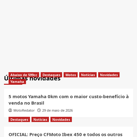
Abaixo de 599cc
Destaques
Motos
Notícias
Novidades
Últimas novidades
Yamaha
5 motos Yamaha 0km com o maior custo-benefício à
venda no Brasil
MotoRedator
29 de maio de 2026
Destaques
Notícias
Novidades
OFICIAL: Preço CFMoto Ibex 450 e todos os outros