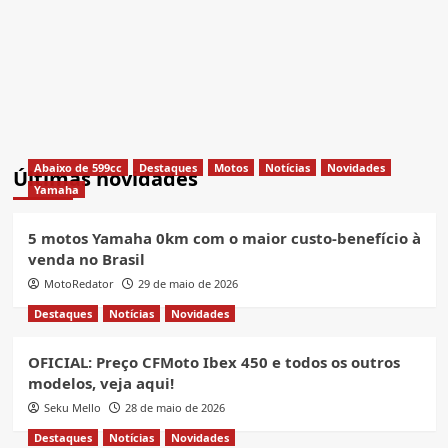
Abaixo de 599cc
Destaques
Motos
Notícias
Novidades
Últimas novidades
Yamaha
5 motos Yamaha 0km com o maior custo-benefício à
venda no Brasil
MotoRedator
29 de maio de 2026
Destaques
Notícias
Novidades
OFICIAL: Preço CFMoto Ibex 450 e todos os outros
modelos, veja aqui!
Seku Mello
28 de maio de 2026
Destaques
Notícias
Novidades