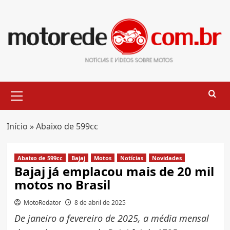
Skip
to
content
Primary
Menu
Início
»
Abaixo de 599cc
Abaixo de 599cc
Bajaj
Motos
Notícias
Novidades
Bajaj já emplacou mais de 20 mil
motos no Brasil
MotoRedator
8 de abril de 2025
De janeiro a fevereiro de 2025, a média mensal