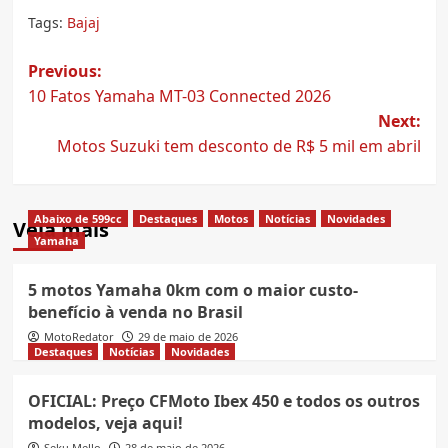
Tags:
Bajaj
Post
Previous:
10 Fatos Yamaha MT-03 Connected 2026
navigation
Next:
Motos Suzuki tem desconto de R$ 5 mil em abril
Abaixo de 599cc
Destaques
Motos
Notícias
Novidades
Veja mais
Yamaha
5 motos Yamaha 0km com o maior custo-
benefício à venda no Brasil
MotoRedator
29 de maio de 2026
Destaques
Notícias
Novidades
OFICIAL: Preço CFMoto Ibex 450 e todos os outros
modelos, veja aqui!
Seku Mello
28 de maio de 2026