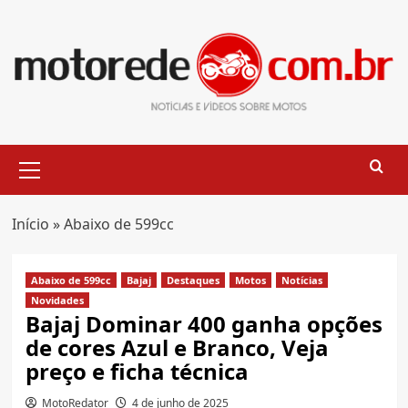
Skip
to
content
Primary
Menu
Início
»
Abaixo de 599cc
Abaixo de 599cc
Bajaj
Destaques
Motos
Notícias
Novidades
Bajaj Dominar 400 ganha opções
de cores Azul e Branco, Veja
preço e ficha técnica
MotoRedator
4 de junho de 2025