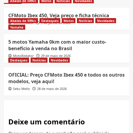
Abaixo de 599cc
Motos
Notícias
Novidades
CFMoto Ibex 450, Veja preço e ficha técnica
Abaixo de 599cc
Destaques
Motos
Notícias
Novidades
MotoRedator
1 de junho de 2026
Yamaha
5 motos Yamaha 0km com o maior custo-
benefício à venda no Brasil
MotoRedator
29 de maio de 2026
Destaques
Notícias
Novidades
OFICIAL: Preço CFMoto Ibex 450 e todos os outros
modelos, veja aqui!
Seku Mello
28 de maio de 2026
Deixe um comentário