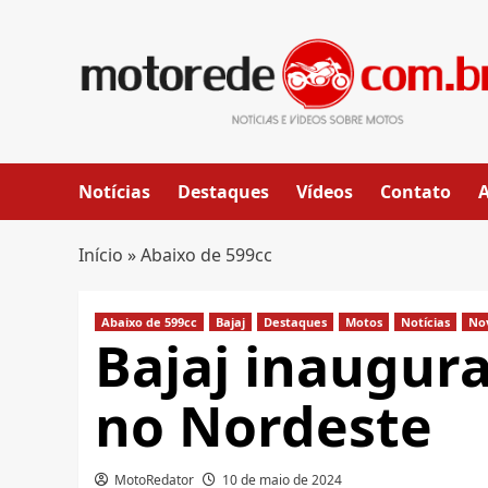
Skip
to
content
Notícias
Destaques
Vídeos
Contato
Início
»
Abaixo de 599cc
Abaixo de 599cc
Bajaj
Destaques
Motos
Notícias
No
Bajaj inaugura
no Nordeste
MotoRedator
10 de maio de 2024