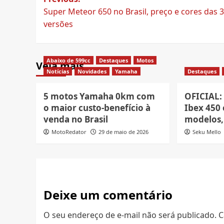
Post
Super Meteor 650 no Brasil, preço e cores das 3
navigation
versões
Abaixo de 599cc
Destaques
Motos
Veja mais
Notícias
Novidades
Yamaha
Destaques
5 motos Yamaha 0km com
OFICIAL:
o maior custo-benefício à
Ibex 450 
venda no Brasil
modelos, 
MotoRedator
29 de maio de 2026
Seku Mello
Deixe um comentário
O seu endereço de e-mail não será publicado.
C