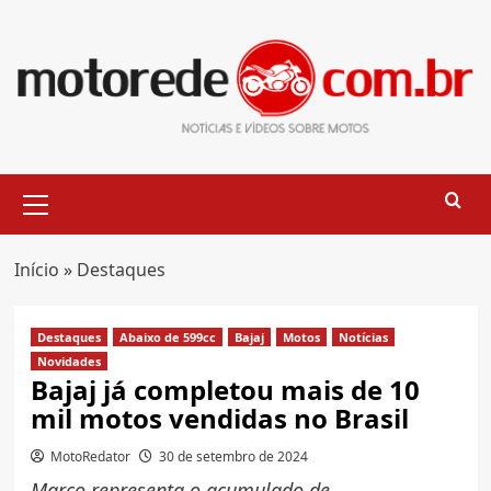
Skip
to
content
Primary
Menu
Início
»
Destaques
Destaques
Abaixo de 599cc
Bajaj
Motos
Notícias
Novidades
Bajaj já completou mais de 10
mil motos vendidas no Brasil
MotoRedator
30 de setembro de 2024
Marco representa o acumulado de