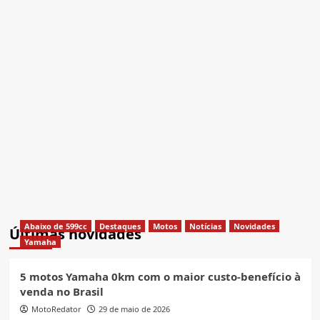
Abaixo de 599cc
Destaques
Motos
Notícias
Novidades
Últimas novidades
Yamaha
5 motos Yamaha 0km com o maior custo-benefício à
venda no Brasil
MotoRedator
29 de maio de 2026