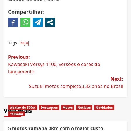
Compartilhar:
Tags:
Bajaj
Post
Previous:
Kawasaki Versys 1100, versões e cores do
navigation
lançamento
Next:
Suzuki motos completou 32 anos no Brasil
Abaixo de 599cc
Destaques
Motos
Notícias
Novidades
Veja mais
Yamaha
5 motos Yamaha 0km com o maior custo-