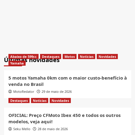
Abaixo de 599cc
Destaques
Motos
Notícias
Novidades
Últimas novidades
Yamaha
5 motos Yamaha 0km com o maior custo-benefício à
venda no Brasil
MotoRedator
29 de maio de 2026
Destaques
Notícias
Novidades
OFICIAL: Preço CFMoto Ibex 450 e todos os outros
modelos, veja aqui!
Seku Mello
28 de maio de 2026