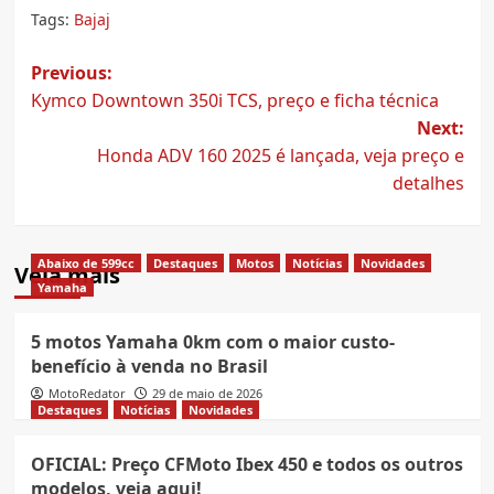
Tags:
Bajaj
Post
Previous:
Kymco Downtown 350i TCS, preço e ficha técnica
navigation
Next:
Honda ADV 160 2025 é lançada, veja preço e
detalhes
Abaixo de 599cc
Destaques
Motos
Notícias
Novidades
Veja mais
Yamaha
5 motos Yamaha 0km com o maior custo-
benefício à venda no Brasil
MotoRedator
29 de maio de 2026
Destaques
Notícias
Novidades
OFICIAL: Preço CFMoto Ibex 450 e todos os outros
modelos, veja aqui!