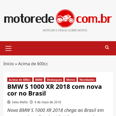
Skip
to
content
Primary
Menu
Início
»
Acima de 600cc
Acima de 600cc
BMW
Destaques
Motos
Novidades
BMW S 1000 XR 2018 com nova
cor no Brasil
Seku Mello
9 de maio de 2018
Nova BMW S 1000 XR 2018 chega ao Brasil em