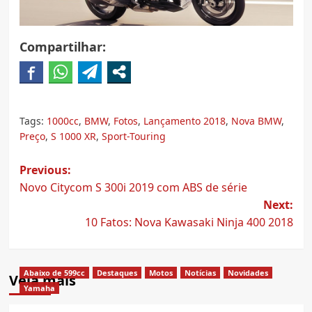
Compartilhar:
Tags:
1000cc
,
BMW
,
Fotos
,
Lançamento 2018
,
Nova BMW
,
Preço
,
S 1000 XR
,
Sport-Touring
Post
Previous:
Novo Citycom S 300i 2019 com ABS de série
navigation
Next:
10 Fatos: Nova Kawasaki Ninja 400 2018
Abaixo de 599cc
Destaques
Motos
Notícias
Novidades
Veja mais
Yamaha