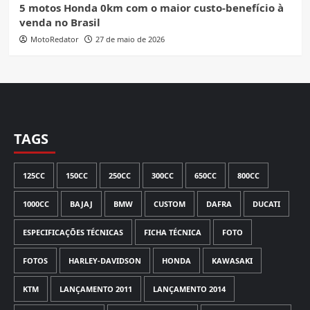
5 motos Honda 0km com o maior custo-benefício à
venda no Brasil
MotoRedator
27 de maio de 2026
TAGS
125CC
150CC
250CC
300CC
650CC
800CC
1000CC
BAJAJ
BMW
CUSTOM
DAFRA
DUCATI
ESPECIFICAÇÕES TÉCNICAS
FICHA TÉCNICA
FOTO
FOTOS
HARLEY-DAVIDSON
HONDA
KAWASAKI
KTM
LANÇAMENTO 2011
LANÇAMENTO 2014