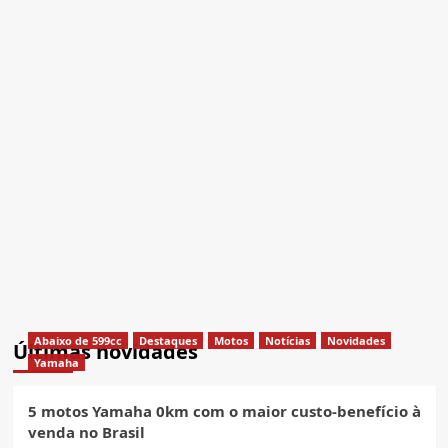
Abaixo de 599cc
Destaques
Motos
Notícias
Novidades
Últimas novidades
Yamaha
5 motos Yamaha 0km com o maior custo-benefício à
venda no Brasil