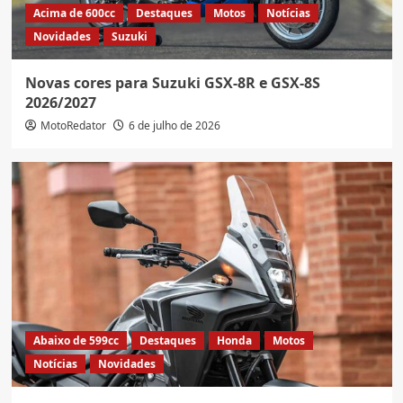
Acima de 600cc
Destaques
Motos
Notícias
Novidades
Suzuki
Novas cores para Suzuki GSX-8R e GSX-8S
2026/2027
MotoRedator
6 de julho de 2026
Abaixo de 599cc
Destaques
Honda
Motos
Notícias
Novidades