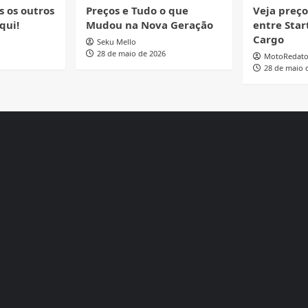
s os outros
Preços e Tudo o que
Veja preç
qui!
Mudou na Nova Geração
entre Start
Cargo
Seku Mello
28 de maio de 2026
MotoRedato
28 de maio 