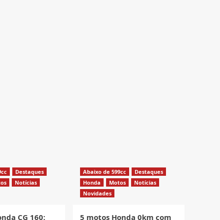
9cc
Destaques
Abaixo de 599cc
Destaques
os
Notícias
Honda
Motos
Notícias
Novidades
onda CG 160:
5 motos Honda 0km com