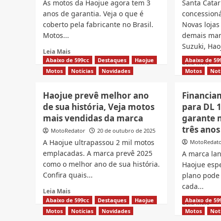
As motos da Haojue agora tem 3
Santa Catar
anos de garantia. Veja o que é
concessioná
coberto pela fabricante no Brasil.
Novas loja
Motos...
demais marc
Suzuki, Haoj
Read
Leia Mais
more
Abaixo de 599cc
Destaques
Haojue
Abaixo de 59
Rea
Leia Mais
about
mor
Motos
Notícias
Novidades
Motos
Not
Motos
abo
Haojue
4
Haojue prevê melhor ano
Financia
com
nov
de sua história, Veja motos
para DL 1
3
loja
anos
mais vendidas da marca
garante 
da
de
Suz
três anos
MotoRedator
20 de outubro de 2025
garantia,
Hao
A Haojue ultrapassou 2 mil motos
MotoRedat
Veja
Zon
emplacadas. A marca prevê 2025
o
A marca lan
Ky
que
como o melhor ano de sua história.
Haojue espe
e
é
His
Confira quais...
plano pode
coberto
em
cada...
Read
pela
Leia Mais
San
more
fabricante
Abaixo de 599cc
Destaques
Haojue
Abaixo de 59
Rea
Cat
Leia Mais
about
mor
Motos
Notícias
Novidades
Motos
Not
Haojue
abo