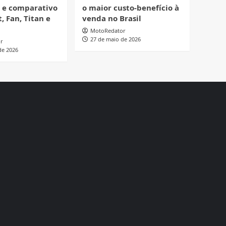
o e comparativo
o maior custo-benefício à
, Fan, Titan e
venda no Brasil
MotoRedator
27 de maio de 2026
r
de 2026