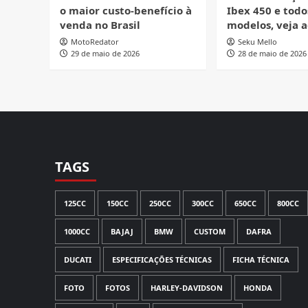
o maior custo-benefício à
Ibex 450 e todo
venda no Brasil
modelos, veja a
MotoRedator
Seku Mello
29 de maio de 2026
28 de maio de 2026
TAGS
125CC
150CC
250CC
300CC
650CC
800CC
1000CC
BAJAJ
BMW
CUSTOM
DAFRA
DUCATI
ESPECIFICAÇÕES TÉCNICAS
FICHA TÉCNICA
FOTO
FOTOS
HARLEY-DAVIDSON
HONDA