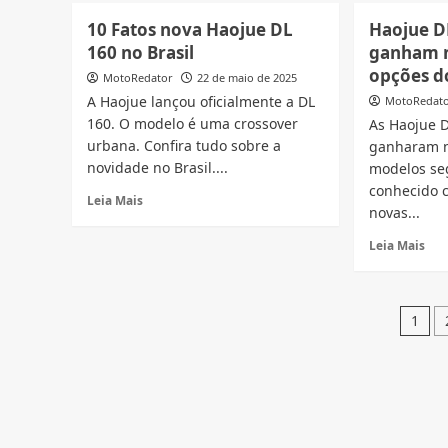
prevê
Fin
10 Fatos nova Haojue DL
Haojue D
melhor
e
160 no Brasil
ganham n
ano
rec
de
opções d
par
MotoRedator
22 de maio de 2025
sua
DL
A Haojue lançou oficialmente a DL
MotoRedat
história,
160
160. O modelo é uma crossover
As Haojue 
Veja
Cicl
urbana. Confira tudo sobre a
motos
ganharam n
Hao
mais
novidade no Brasil....
modelos s
gar
vendidas
mot
conhecido c
Read
Leia Mais
da
zer
novas...
more
marca
a
about
Rea
cad
Leia Mais
10
mor
três
Fatos
abo
ano
nova
Hao
Pa
Haojue
DK
1
DL
160
de
160
e
no
pos
DR
Brasil
160
ga
nov