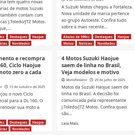
ina tem quatro novas
A Suzuki Motos chegou a Fortaleza.
rias de motos Suzuki.
Nova unidade da marca pertence
s também contam com
ao grupo Autoeste. Confira tudo
as J.Toledo/JTZ Motos.
sobre a mais recente...
ue,...
Read
Leia Mais
9cc
Destaques
Haojue
Abaixo de 599cc
Destaques
Haojue
d
more
e
ícias
Novidades
Motos
Notícias
Novidades
about
ut
Suzuki
mento e recompra
4 Motos Suzuki Haojue
Motos
as
60, Ciclo Haojue
saem de linha no Brasil,
tem
s
nova
moto zero a cada
Veja modelos e motivo
concessionária
uki,
MotoRedator
29 de julho de 2025
em
jue,
Motos da Suzuki Haojue saem de
or
13 de outubro de 2025
Fortaleza
tes,
linha no Brasil. A decisão foi
çou o novo Ciclo
mco
comunicada pela representante
cial para a DL 160. O
un
J.Toledo/JTZ Motos. Confira quais
 renovar sua moto a
são...
ta
9cc
Destaques
Haojue
Read
d
arina
Leia Mais
more
e
ícias
Novidades
about
ut