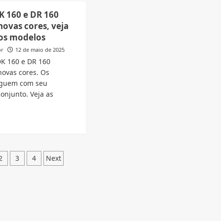
4
anciamento
K 160 e DR 160
Motos
ovas cores, veja
Suzuki
ompra
os modelos
Haojue
a
saem
or
12 de maio de 2025
de
,
DK 160 e DR 160
linha
o
ovas cores. Os
no
jue
eguem com seu
Brasil,
ante
Veja
o
onjunto. Veja as
modelos
o
e
d
motivo
a
e
ut
s
jue
ginação
2
3
4
Next
ts
nham
as