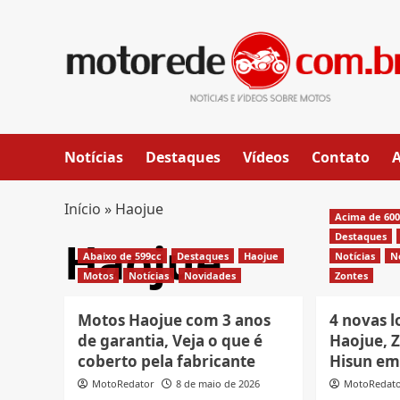
Skip
to
content
Notícias
Destaques
Vídeos
Contato
Início
»
Haojue
Acima de 60
Destaques
Haojue
Abaixo de 599cc
Destaques
Haojue
Notícias
N
Motos
Notícias
Novidades
Zontes
Motos Haojue com 3 anos
4 novas l
de garantia, Veja o que é
Haojue, 
coberto pela fabricante
Hisun em
MotoRedator
8 de maio de 2026
MotoRedat