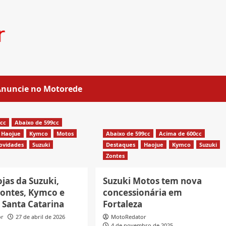
Anuncie no Motorede
0cc
Abaixo de 599cc
Haojue
Kymco
Motos
Abaixo de 599cc
Acima de 600cc
ovidades
Suzuki
Destaques
Haojue
Kymco
Suzuki
Zontes
ojas da Suzuki,
Suzuki Motos tem nova
Zontes, Kymco e
concessionária em
 Santa Catarina
Fortaleza
or
27 de abril de 2026
MotoRedator
4 de novembro de 2025