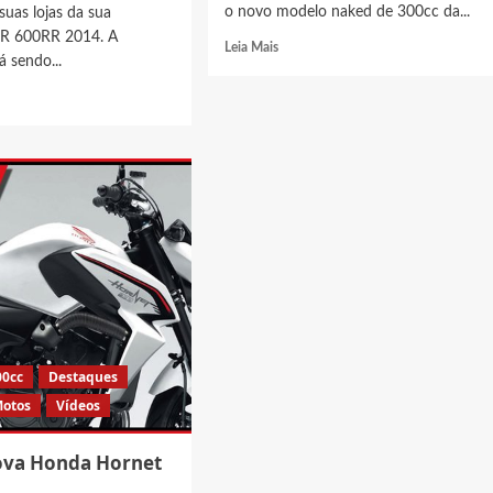
o novo modelo naked de 300cc da...
uas lojas da sua
BR 600RR 2014. A
Read
Leia Mais
á sendo...
more
about
Nova
Honda
t
CB
a
300F
2015
R
está
confirmada!
a
00cc
Destaques
otos
Vídeos
etição
ova Honda Hornet