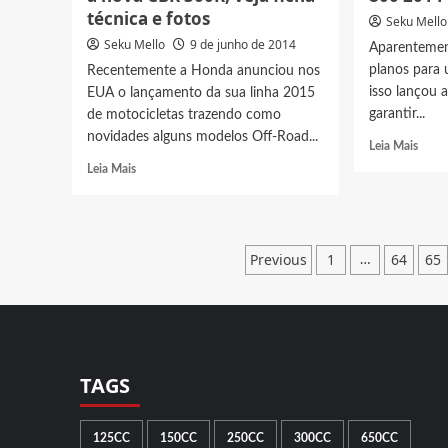
técnica e fotos
Seku Mello
Seku Mello
9 de junho de 2014
Aparentemen
planos para
Recentemente a Honda anunciou nos
isso lançou 
EUA o lançamento da sua linha 2015
garantir...
de motocicletas trazendo como
novidades alguns modelos Off-Road...
Read
Leia Mais
more
Read
Leia Mais
abou
more
Vídeo
about
Nova
Nova
Hond
linha
Paginação
Previous
1
64
65
Horn
…
Honda
800
de
2015
2014
traz
posts
a
nova
CBR
300R,
TAGS
veja
ficha
técnica
125CC
150CC
250CC
300CC
650CC