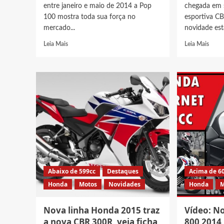
entre janeiro e maio de 2014 a Pop
chegada em s
100 mostra toda sua força no
esportiva C
mercado...
novidade est
Read
Read
Leia Mais
Leia Mais
more
more
about
abou
Dentro
Hond
de
CBR
suas
600R
limitações
2014
Honda
cheg
Pop
ao
100
Brasil
2014
esse
é
mês
líder
e
de
traz
Abaixo de 599cc
Destaques
Acima de 6
seu
DNA
Honda
Motos
Novidades
Honda
M
segmento
de
comp
Nova linha Honda 2015 traz
Vídeo: N
a nova CBR 300R, veja ficha
800 2014