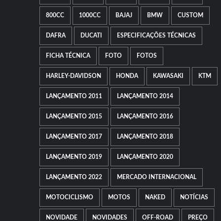
e
fotos
800CC
1000CC
BAJAJ
BMW
CUSTOM
DAFRA
DUCATI
ESPECIFICAÇÕES TÉCNICAS
FICHA TÉCNICA
FOTO
FOTOS
HARLEY-DAVIDSON
HONDA
KAWASAKI
KTM
LANÇAMENTO 2011
LANÇAMENTO 2014
LANÇAMENTO 2015
LANÇAMENTO 2016
LANÇAMENTO 2017
LANÇAMENTO 2018
LANÇAMENTO 2019
LANÇAMENTO 2020
LANÇAMENTO 2022
MERCADO INTERNACIONAL
MOTOCICLISMO
MOTOS
NAKED
NOTÍCIAS
NOVIDADE
NOVIDADES
OFF-ROAD
PREÇO