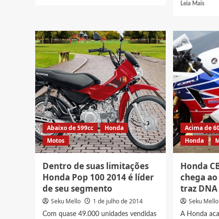
more
Read
Leia Mais
about
more
Dando
abou
adeus
Nova
a
CG
Hornet
150
600
Titan
Honda
CBS
confirma
2015
a
traz
fabricação
tecno
da
de
nova
freios
CB
comb
Abaixo de 599cc
Honda
Acima de 6
650F
para
Motos
Honda
M
em
as
2014
baixa
cilin
Dentro de suas limitações
Honda CB
Honda Pop 100 2014 é líder
chega ao 
de seu segmento
traz DNA
Seku Mello
1 de julho de 2014
Seku Mello
Com quase 49.000 unidades vendidas
A Honda aca