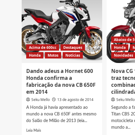
Abaixo de 
Acima de 600cc
Destaques
Honda
M
Honda
Motos
Notícias
Novidades
Dando adeus a Hornet 600
Nova CG 
Honda confirma a
traz tecn
fabricação da nova CB 650F
combinad
em 2014
cilindrad
Seku Mello
13 de agosto de 2014
Seku Mello
A Honda já havia apresentado ao
Segundo a f
mundo a nova CB 650F antes mesmo
Titan CBS 20
do Salão de Milão de 2013 (leia...
motocicleta 
mundo a...
Read
Leia Mais