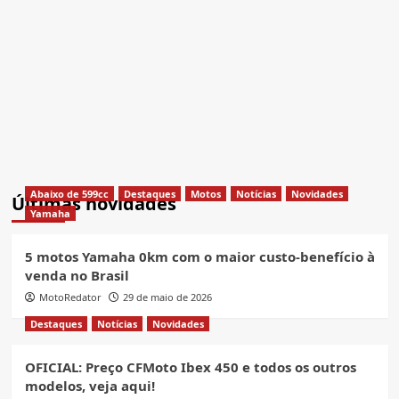
Abaixo de 599cc
Destaques
Motos
Notícias
Novidades
Últimas novidades
Yamaha
5 motos Yamaha 0km com o maior custo-benefício à
venda no Brasil
MotoRedator
29 de maio de 2026
Destaques
Notícias
Novidades
OFICIAL: Preço CFMoto Ibex 450 e todos os outros
modelos, veja aqui!