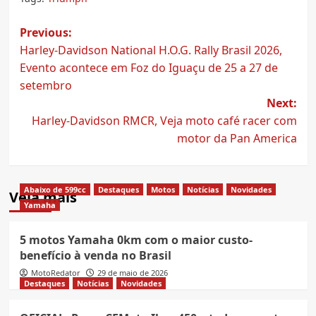
Post
Previous:
Harley-Davidson National H.O.G. Rally Brasil 2026,
navigation
Evento acontece em Foz do Iguaçu de 25 a 27 de
setembro
Next:
Harley-Davidson RMCR, Veja moto café racer com
motor da Pan America
Abaixo de 599cc
Destaques
Motos
Notícias
Novidades
Veja mais
Yamaha
5 motos Yamaha 0km com o maior custo-
benefício à venda no Brasil
MotoRedator
29 de maio de 2026
Destaques
Notícias
Novidades