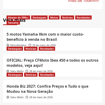
mais de 100km/h
Abaixo de 599cc
Destaques
Motos
Notícias
Novidades
Veja mais
Yamaha
5 motos Yamaha 0km com o maior custo-
benefício à venda no Brasil
MotoRedator
29 de maio de 2026
Destaques
Notícias
Novidades
OFICIAL: Preço CFMoto Ibex 450 e todos os outros
modelos, veja aqui!
Seku Mello
28 de maio de 2026
Destaques
Notícias
Novidades
Honda Biz 2027: Confira Preços e Tudo o que
Mudou na Nova Geração
Seku Mello
28 de maio de 2026