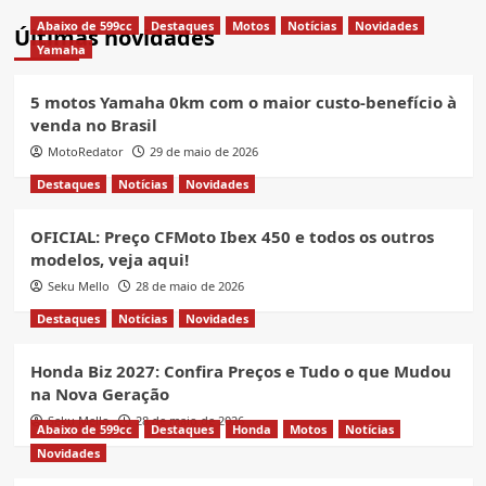
Abaixo de 599cc
Destaques
Motos
Notícias
Novidades
Últimas novidades
Yamaha
5 motos Yamaha 0km com o maior custo-benefício à
venda no Brasil
MotoRedator
29 de maio de 2026
Destaques
Notícias
Novidades
OFICIAL: Preço CFMoto Ibex 450 e todos os outros
modelos, veja aqui!
Seku Mello
28 de maio de 2026
Destaques
Notícias
Novidades
Honda Biz 2027: Confira Preços e Tudo o que Mudou
na Nova Geração
Seku Mello
28 de maio de 2026
Abaixo de 599cc
Destaques
Honda
Motos
Notícias
Novidades