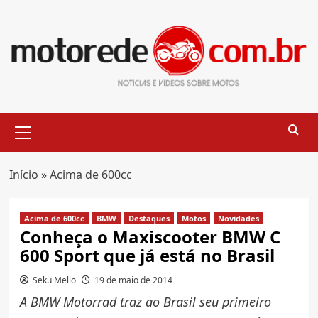
Skip
to
content
Primary
Menu
Início
»
Acima de 600cc
Acima de 600cc
BMW
Destaques
Motos
Novidades
Conheça o Maxiscooter BMW C
600 Sport que já está no Brasil
Seku Mello
19 de maio de 2014
A BMW Motorrad traz ao Brasil seu primeiro