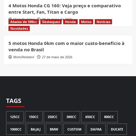
4 Motos Honda CG 160: Veja preço e comparativo
entre Start, Fan, Titan e Cargo
MotoRedator
28 de maio de 2026
Abaixo de 599cc
Destaques
Honda
Motos
Notícias
Novidades
5 motos Honda 0km com o maior custo-benefício à
venda no Brasil
MotoRedator
27 de maio de 2026
TAGS
125CC
150CC
250CC
300CC
650CC
800CC
1000CC
BAJAJ
BMW
CUSTOM
DAFRA
DUCATI