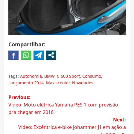
Compartilhar:
Tags:
Autonomia
,
BMW
,
C 600 Sport
,
Consumo
,
Lançamento 2014
,
Maxiscooter
,
Novidades
Post
Previous:
Vídeo: Moto elétrica Yamaha PES 1 com previsão
navigation
pra chegar em 2016
Next:
Vídeo: Excêntrica e-bike Johammer J1 em ação a