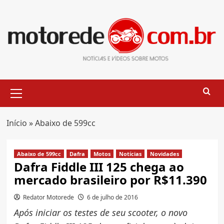
Skip
to
content
Primary
Menu
Início
»
Abaixo de 599cc
Abaixo de 599cc
Dafra
Motos
Notícias
Novidades
Dafra Fiddle III 125 chega ao
mercado brasileiro por R$11.390
Redator Motorede
6 de julho de 2016
Após iniciar os testes de seu scooter, o novo