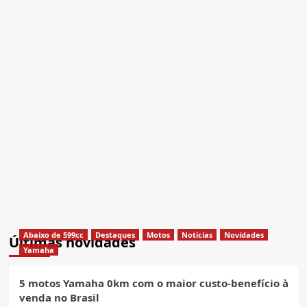
Abaixo de 599cc
Destaques
Motos
Notícias
Novidades
Últimas novidades
Yamaha
5 motos Yamaha 0km com o maior custo-benefício à
venda no Brasil