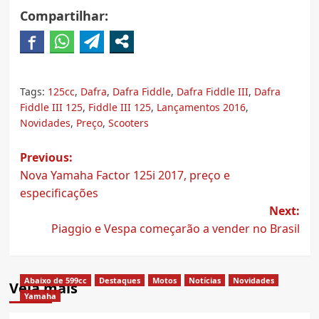
Compartilhar:
Tags:
125cc
,
Dafra
,
Dafra Fiddle
,
Dafra Fiddle III
,
Dafra
Fiddle III 125
,
Fiddle III 125
,
Lançamentos 2016
,
Novidades
,
Preço
,
Scooters
Post
Previous:
Nova Yamaha Factor 125i 2017, preço e
navigation
especificações
Next:
Piaggio e Vespa começarão a vender no Brasil
Abaixo de 599cc
Destaques
Motos
Notícias
Novidades
Veja mais
Yamaha