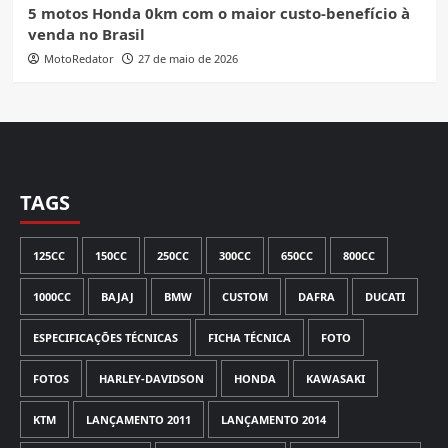
5 motos Honda 0km com o maior custo-benefício à
venda no Brasil
MotoRedator
27 de maio de 2026
TAGS
125CC
150CC
250CC
300CC
650CC
800CC
1000CC
BAJAJ
BMW
CUSTOM
DAFRA
DUCATI
ESPECIFICAÇÕES TÉCNICAS
FICHA TÉCNICA
FOTO
FOTOS
HARLEY-DAVIDSON
HONDA
KAWASAKI
KTM
LANÇAMENTO 2011
LANÇAMENTO 2014