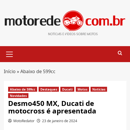
Skip
to
content
Primary
Menu
Início
»
Abaixo de 599cc
Abaixo de 599cc
Destaques
Ducati
Motos
Notícias
Novidades
Desmo450 MX, Ducati de
motocross é apresentada
MotoRedator
23 de janeiro de 2024