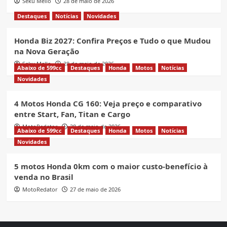
Seku Mello
28 de maio de 2026
Destaques
Notícias
Novidades
Honda Biz 2027: Confira Preços e Tudo o que Mudou
na Nova Geração
Seku Mello
28 de maio de 2026
Abaixo de 599cc
Destaques
Honda
Motos
Notícias
Novidades
4 Motos Honda CG 160: Veja preço e comparativo
entre Start, Fan, Titan e Cargo
MotoRedator
28 de maio de 2026
Abaixo de 599cc
Destaques
Honda
Motos
Notícias
Novidades
5 motos Honda 0km com o maior custo-benefício à
venda no Brasil
MotoRedator
27 de maio de 2026