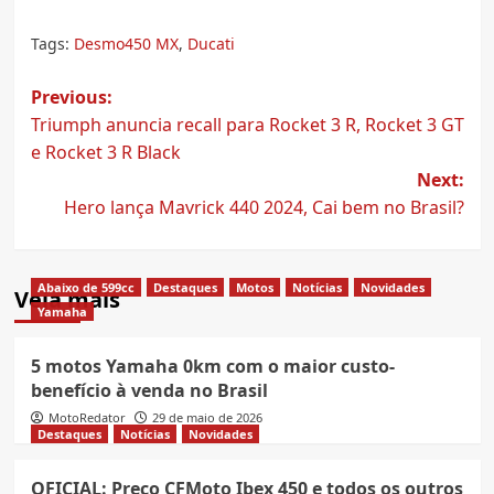
Tags:
Desmo450 MX
,
Ducati
Post
Previous:
Triumph anuncia recall para Rocket 3 R, Rocket 3 GT
navigation
e Rocket 3 R Black
Next:
Hero lança Mavrick 440 2024, Cai bem no Brasil?
Abaixo de 599cc
Destaques
Motos
Notícias
Novidades
Veja mais
Yamaha
5 motos Yamaha 0km com o maior custo-
benefício à venda no Brasil
MotoRedator
29 de maio de 2026
Destaques
Notícias
Novidades
OFICIAL: Preço CFMoto Ibex 450 e todos os outros