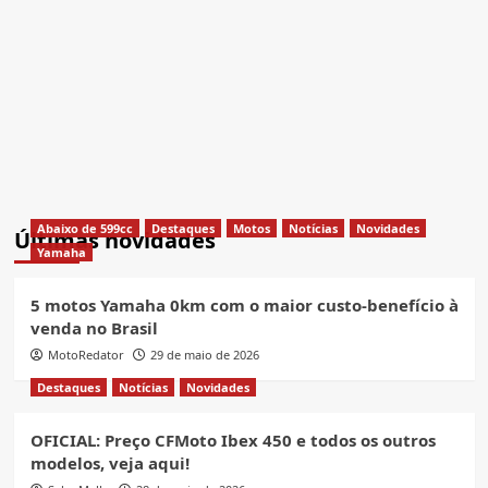
Abaixo de 599cc
Destaques
Motos
Notícias
Novidades
Últimas novidades
Yamaha
5 motos Yamaha 0km com o maior custo-benefício à
venda no Brasil
MotoRedator
29 de maio de 2026
Destaques
Notícias
Novidades
OFICIAL: Preço CFMoto Ibex 450 e todos os outros
modelos, veja aqui!