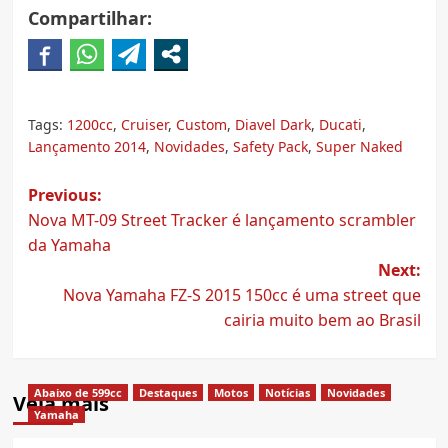
Compartilhar:
Tags:
1200cc
,
Cruiser
,
Custom
,
Diavel Dark
,
Ducati
,
Lançamento 2014
,
Novidades
,
Safety Pack
,
Super Naked
Post
Previous:
Nova MT-09 Street Tracker é lançamento scrambler
navigation
da Yamaha
Next:
Nova Yamaha FZ-S 2015 150cc é uma street que
cairia muito bem ao Brasil
Abaixo de 599cc
Destaques
Motos
Notícias
Novidades
Veja mais
Yamaha