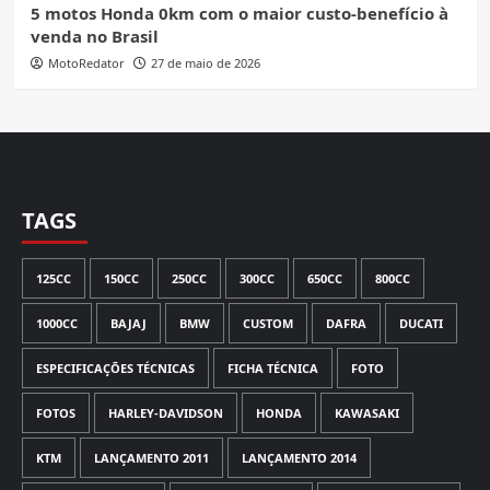
5 motos Honda 0km com o maior custo-benefício à
venda no Brasil
MotoRedator
27 de maio de 2026
TAGS
125CC
150CC
250CC
300CC
650CC
800CC
1000CC
BAJAJ
BMW
CUSTOM
DAFRA
DUCATI
ESPECIFICAÇÕES TÉCNICAS
FICHA TÉCNICA
FOTO
FOTOS
HARLEY-DAVIDSON
HONDA
KAWASAKI
KTM
LANÇAMENTO 2011
LANÇAMENTO 2014