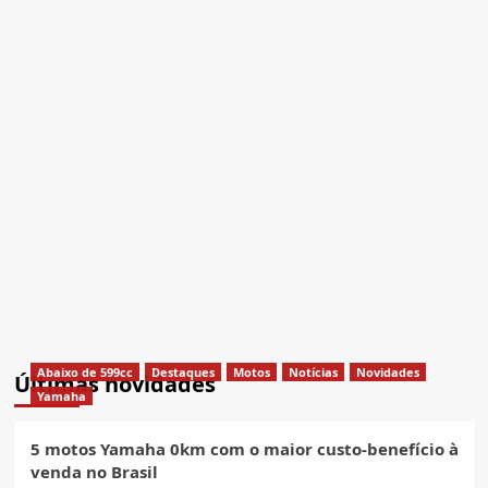
Abaixo de 599cc
Destaques
Motos
Notícias
Novidades
Últimas novidades
Yamaha
5 motos Yamaha 0km com o maior custo-benefício à
venda no Brasil