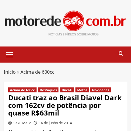
Skip
to
content
Primary
Menu
Início
»
Acima de 600cc
Acima de 600cc
Destaques
Ducati
Motos
Novidades
Ducati traz ao Brasil Diavel Dark
com 162cv de potência por
quase R$63mil
Seku Mello
16 de junho de 2014