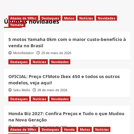
Abaixo de 599cc
Destaques
Motos
Notícias
Novidades
Últimas novidades
Yamaha
5 motos Yamaha 0km com o maior custo-benefício à
venda no Brasil
MotoRedator
29 de maio de 2026
Destaques
Notícias
Novidades
OFICIAL: Preço CFMoto Ibex 450 e todos os outros
modelos, veja aqui!
Seku Mello
28 de maio de 2026
Destaques
Notícias
Novidades
Honda Biz 2027: Confira Preços e Tudo o que Mudou
na Nova Geração
Seku Mello
28 de maio de 2026
Abaixo de 599cc
Destaques
Honda
Motos
Notícias