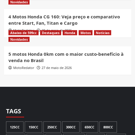
Novidades
4 Motos Honda CG 160: Veja preço e comparativo
entre Start, Fan, Titan e Cargo
MotoRedator
28 de maio de 2026
Abaixo de 599cc
Destaques
Honda
Motos
Notícias
Novidades
5 motos Honda 0km com o maior custo-benefício à
venda no Brasil
MotoRedator
27 de maio de 2026
TAGS
125CC
150CC
250CC
300CC
650CC
800CC