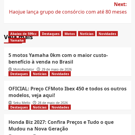
Next:
Haojue lança grupo de consórcio com até 80 meses
Abaixo de 599cc
Destaques
Motos
Notícias
Novidades
Veja mais
Yamaha
5 motos Yamaha 0km com o maior custo-
benefício à venda no Brasil
MotoRedator
29 de maio de 2026
Destaques
Notícias
Novidades
OFICIAL: Preço CFMoto Ibex 450 e todos os outros
modelos, veja aqui!
Seku Mello
28 de maio de 2026
Destaques
Notícias
Novidades
Honda Biz 2027: Confira Preços e Tudo o que
Mudou na Nova Geração