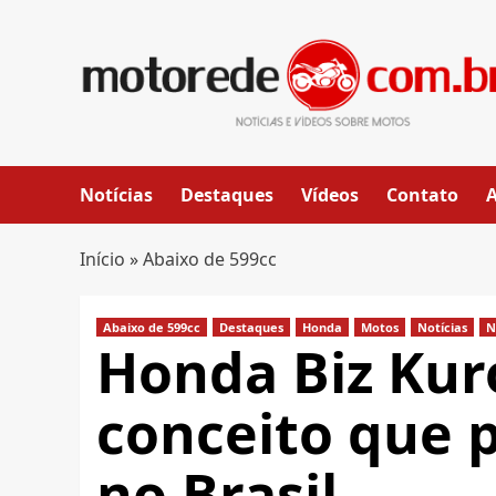
Skip
to
content
Notícias
Destaques
Vídeos
Contato
Início
»
Abaixo de 599cc
Abaixo de 599cc
Destaques
Honda
Motos
Notícias
N
Honda Biz Kur
conceito que 
no Brasil